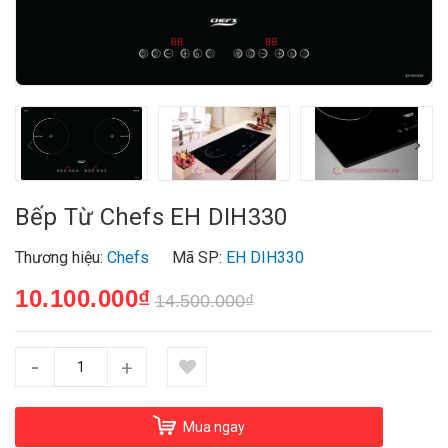
Bếp Từ Chefs EH DIH330
Thương hiệu:
Chefs
Mã SP:
EH DIH330
10.100.000₫
14.500.000₫
-
+
Mua ngay