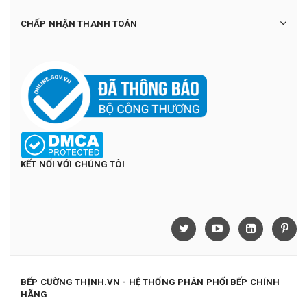
CHẤP NHẬN THANH TOÁN
KẾT NỐI VỚI CHÚNG TÔI
BẾP CƯỜNG THỊNH.VN - HỆ THỐNG PHÂN PHỐI BẾP CHÍNH
HÃNG