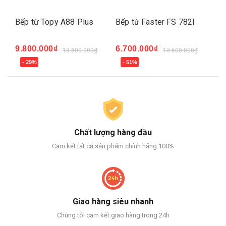
Bếp từ Topy A88 Plus
Bếp từ Faster FS 782I
Bế
9.800.000₫
6.700.000₫
6.
13.800.000₫
13.600.000₫
- 29%
- 51%
-
Chất lượng hàng đầu
Cam kết tất cả sản phẩm chính hãng 100%
Giao hàng siêu nhanh
Chúng tôi cam kết giao hàng trong 24h