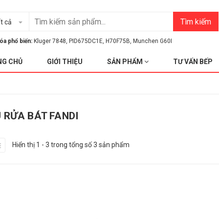
Tìm kiếm
t cả
óa phổ biến:
Kluger 7848
,
PID675DC1E
,
H70F75B
,
Munchen G60I
NG CHỦ
GIỚI THIỆU
SẢN PHẨM
TƯ VẤN BẾP
 RỬA BÁT FANDI
Hiển thị 1 - 3 trong tổng số 3 sản phẩm