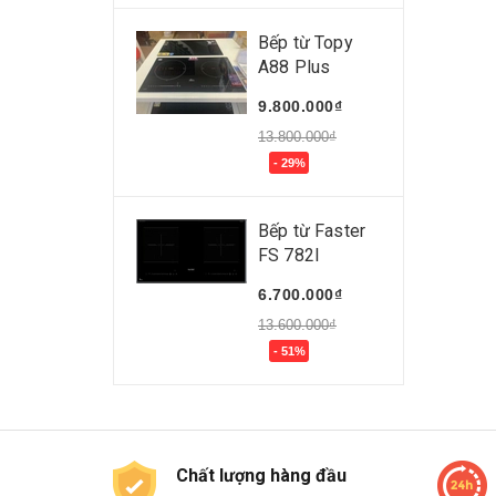
Bếp từ Topy
A88 Plus
9.800.000₫
13.800.000₫
- 29%
Bếp từ Faster
FS 782I
6.700.000₫
13.600.000₫
- 51%
Chất lượng hàng đầu