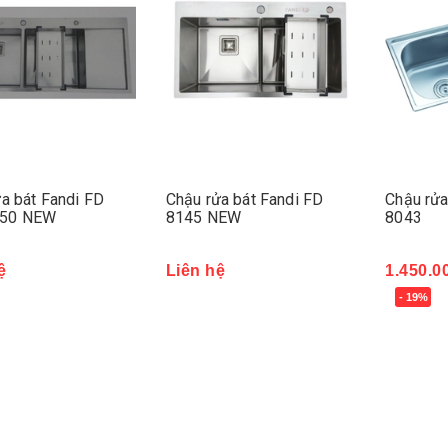
a bát Fandi FD
Chậu rửa bát Fandi FD
Chậu rửa
50 NEW
8145 NEW
8043
ệ
Liên hệ
1.450.0
- 19%
Mua ng