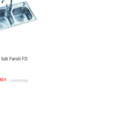
 bát Fandi FD
00₫
1.800.000₫
ay