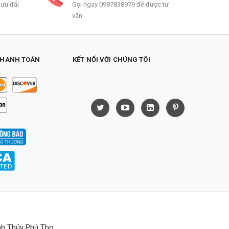
 ưu đãi
Gọi ngay 0987838979 để được tư
vấn
THANH TOÁN
KẾT NỐI VỚI CHÚNG TÔI
h Thủy Phú Thọ