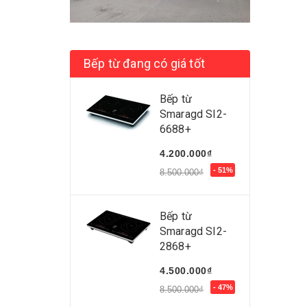
Bếp từ đang có giá tốt
Bếp từ
Smaragd SI2-
6688+
4.200.000₫
- 51%
8.500.000₫
Bếp từ
Smaragd SI2-
2868+
4.500.000₫
- 47%
8.500.000₫