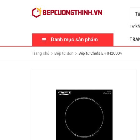
Tấ
Từ kh
Danh mục sản phẩm
TRA
Trang chủ
Bếp từ đơn
Bếp từ Chefs EH IH2000A