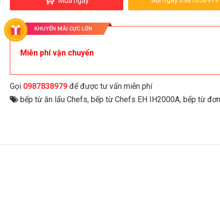
Gọi ngay 0987838979
Mua ngay
KHUYẾN MÃI CỰC LỚN
Miễn phí vận chuyển
Gọi
0987838979
để được tư vấn miễn phí
bếp từ ăn lẩu Chefs
,
bếp từ Chefs EH IH2000A
,
bếp từ đơ