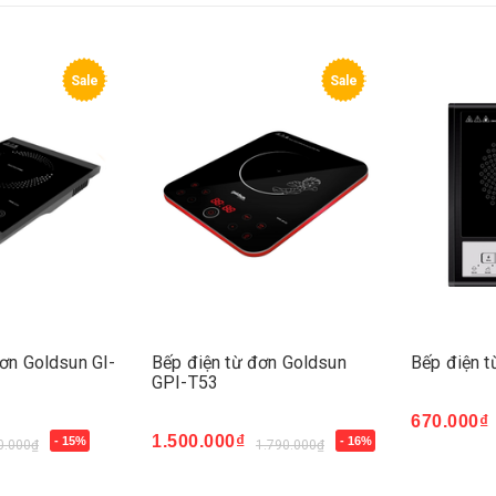
Sale
Sale
ơn Goldsun GI-
Bếp điện từ đơn Goldsun
Bếp điện 
GPI-T53
670.000₫
Mua ngay
1.500.000₫
- 15%
- 16%
0.000₫
1.790.000₫
Mua ngay