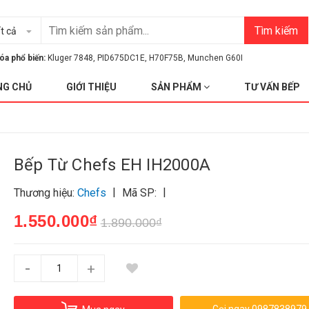
Tìm kiếm
t cả
óa phổ biến:
Kluger 7848
,
PID675DC1E
,
H70F75B
,
Munchen G60I
NG CHỦ
GIỚI THIỆU
SẢN PHẨM
TƯ VẤN BẾP
Bếp Từ Chefs EH IH2000A
|
|
Thương hiệu:
Chefs
Mã SP:
1.550.000₫
1.890.000₫
-
+