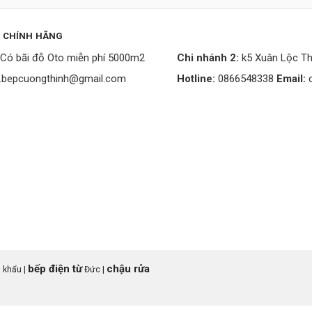
P CHÍNH HÃNG
Có bãi đỗ Oto miễn phí 5000m2
Chi nhánh 2:
k5 Xuân Lộc Th
.bepcuongthinh@gmail.com
Hotline:
0866548338
Email:
bếp điện từ
chậu rửa
 khẩu |
Đức |