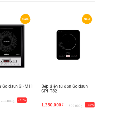
Sale
Sale
từ Goldsun GI-M11
Bếp điện từ đơn Goldsun
Bếp điệ
GPI-T82
GIFR-T
- 15%
790.000₫
1.350.000₫
670.00
- 15%
1.590.000₫
Mua ngay
Mua n