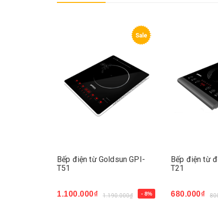
Sale
Sale
dsun GPI-
Bếp điện từ Goldsun GPI-
Bếp điện từ đ
T51
T21
1.100.000₫
680.000₫
- 17%
- 8%
90.000₫
1.190.000₫
80
Mua ngay
Mua ngay