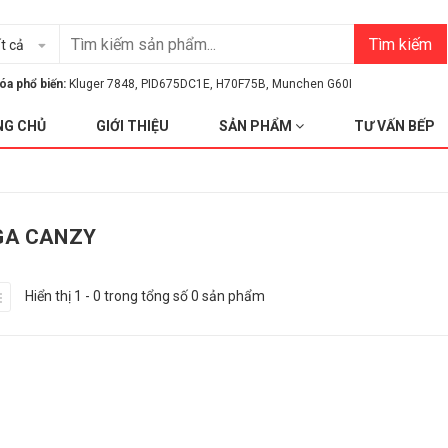
Tìm kiếm
t cả
óa phổ biến:
Kluger 7848
,
PID675DC1E
,
H70F75B
,
Munchen G60I
NG CHỦ
GIỚI THIỆU
SẢN PHẨM
TƯ VẤN BẾP
GA CANZY
Hiển thị 1 - 0 trong tổng số 0 sản phẩm