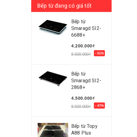
Bếp từ đang có giá tốt
Bếp từ
Smaragd SI2-
6688+
4.200.000₫
- 51%
8.500.000₫
Bếp từ
Smaragd SI2-
2868+
4.500.000₫
- 47%
8.500.000₫
Bếp từ Topy
A88 Plus