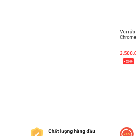
Vòi rửa
Chrom
3.500.
- 25%
Mua 
Chất lượng hàng đầu