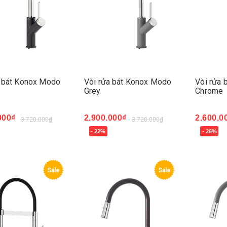
a bát Konox Modo
Vòi rửa bát Konox Modo
Vòi rửa 
Grey
Chrome
000₫
2.900.000₫
2.600.0
3.720.000₫
3.720.000₫
- 22%
- 26%
ngay
Mua ngay
Mua ng
Sale
Sale