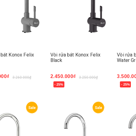
 bát Konox Felix
Vòi rửa bát Konox Felix
Vòi rửa 
Black
Water G
000₫
2.450.000₫
3.500.0
3.260.000₫
3.250.000₫
- 25%
- 25%
ngay
Mua ngay
Mua ng
Sale
Sale