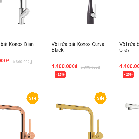
 bát Konox Bian
Vòi rửa bát Konox Curva
Vòi rửa 
Black
Grey
000₫
6.360.000₫
4.400.000₫
4.400.0
5.830.000₫
ngay
- 25%
- 25%
Mua ngay
Mua ng
Sale
Sale