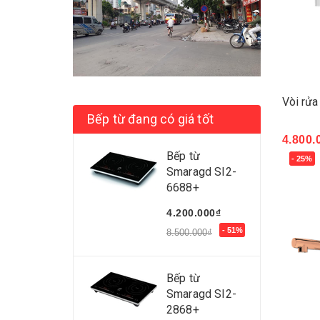
Vòi rửa
Bếp từ đang có giá tốt
4.800.
Bếp từ
- 25%
Mua 
Smaragd SI2-
6688+
4.200.000₫
- 51%
8.500.000₫
Bếp từ
Smaragd SI2-
2868+