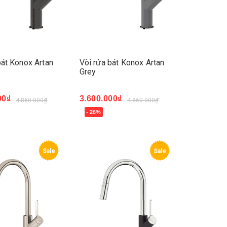
bát Konox Artan
Vòi rửa bát Konox Artan
Grey
00₫
3.600.000₫
4.860.000₫
4.860.000₫
- 26%
ay
Mua ngay
Sale
Sale