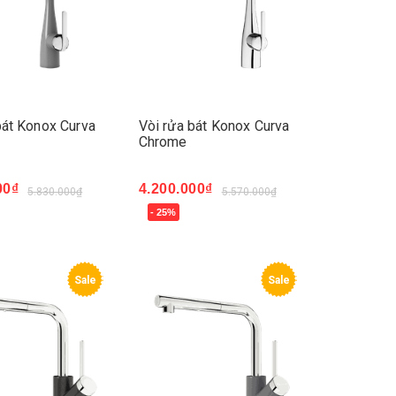
bát Konox Curva
Vòi rửa bát Konox Curva
Chrome
00₫
4.200.000₫
5.830.000₫
5.570.000₫
- 25%
ay
Mua ngay
Sale
Sale