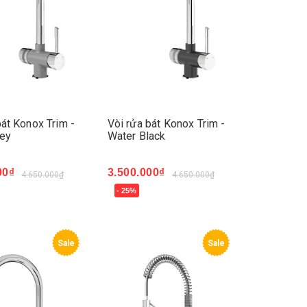
bát Konox Trim -
Vòi rửa bát Konox Trim -
rey
Water Black
00₫
3.500.000₫
4.650.000₫
4.650.000₫
- 25%
ay
Mua ngay
Sale
Sale