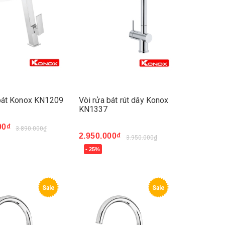
 bát Konox KN1209
Vòi rửa bát rút dây Konox
KN1337
00₫
3.890.000₫
2.950.000₫
3.950.000₫
ay
- 25%
Mua ngay
Sale
Sale