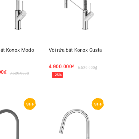
bát Konox Modo
Vòi rửa bát Konox Gusta
4.900.000₫
6.520.000₫
00₫
3.520.000₫
- 25%
Mua ngay
ay
Sale
Sale