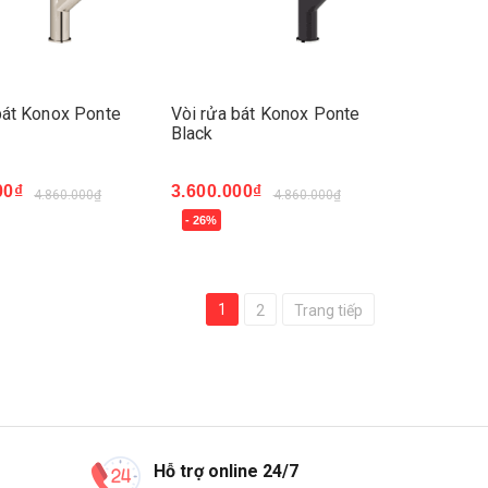
bát Konox Ponte
Vòi rửa bát Konox Ponte
Black
00₫
3.600.000₫
4.860.000₫
4.860.000₫
- 26%
ay
Mua ngay
1
2
Trang tiếp
Hỗ trợ online 24/7