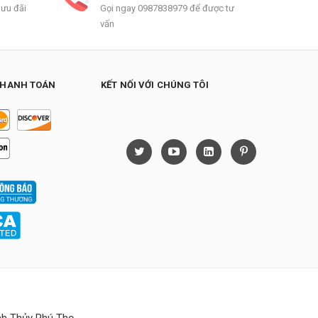
 ưu đãi
Gọi ngay 0987838979 để được tư
vấn
THANH TOÁN
KẾT NỐI VỚI CHÚNG TÔI