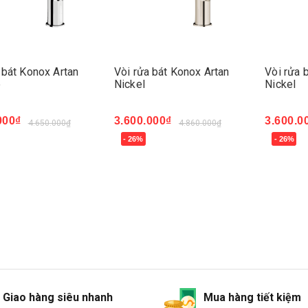
 bát Konox Artan
Vòi rửa bát Konox Artan
Vòi rửa 
e
Nickel
Nickel
000₫
3.600.000₫
3.600.0
4.650.000₫
4.860.000₫
- 26%
- 26%
ngay
Mua ngay
Mua ng
Giao hàng siêu nhanh
Mua hàng tiết kiệm