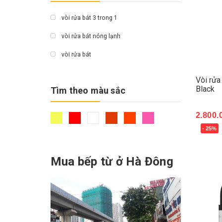
vòi rửa bát 3 trong 1
vòi rửa bát nóng lạnh
vòi rửa bát
Vòi rử
Black
Tìm theo màu sắc
2.800.
- 25%
Mua 
Mua bếp từ ở Hà Đông