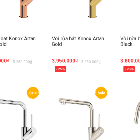
 bát Konox Artan
Vòi rửa bát Konox Artan
Vòi rửa 
old
Gold
Black
000₫
3.950.000₫
3.600.0
5.280.000₫
5.280.000₫
- 25%
- 26%
ngay
Mua ngay
Mua ng
Sale
Sale