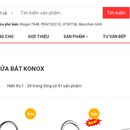
Tìm kiếm
t cả
óa phổ biến:
Kluger 7848
,
PID675DC1E
,
H70F75B
,
Munchen G60I
NG CHỦ
GIỚI THIỆU
SẢN PHẨM
TƯ VẤN BẾP
RỬA BÁT KONOX
Hiển thị 1 - 24 trong tổng số 41 sản phẩm
Sale
Sale