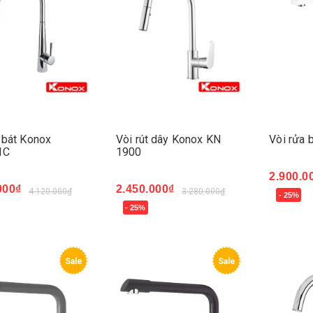
 bát Konox
Vòi rút dây Konox KN
Vòi rửa
1C
1900
2.900.0
000₫
2.450.000₫
4.120.000₫
3.280.000₫
- 25%
Mua ng
- 25%
ngay
Mua ngay
Sale
Sale