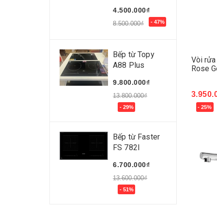
4.500.000₫
- 47%
8.500.000₫
Bếp từ Topy
Vòi rửa
A88 Plus
Rose G
9.800.000₫
3.950.
13.800.000₫
- 29%
- 25%
Mua 
Bếp từ Faster
FS 782I
6.700.000₫
13.600.000₫
- 51%