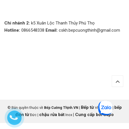
Chi nhánh 2:
k5 Xuân Lộc Thanh Thủy Phú Thọ
Hotline:
0866548338
Email:
cskh.bepcuongthinh@gmail.com
Bếp từ
bếp
© Bản quyền thuộc về
Bếp Cường Thịnh.VN
|
nhập khẩu |
điện từ
chậu rửa bát
|
Cung cấp bởi
Sapo
Đức |
Inox