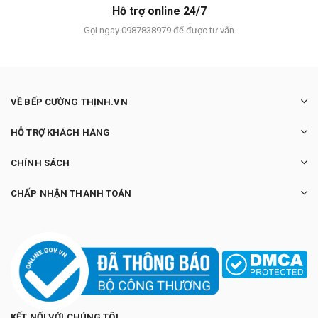
Hỗ trợ online 24/7
Gọi ngay 0987838979 để được tư vấn
VỀ BẾP CƯỜNG THỊNH.VN
HỖ TRỢ KHÁCH HÀNG
CHÍNH SÁCH
CHẤP NHẬN THANH TOÁN
KẾT NỐI VỚI CHÚNG TÔI