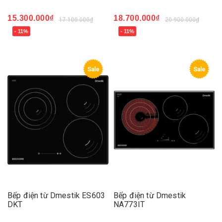
15.300.000₫
18.700.000₫
17.100.000₫
20.900.000₫
- 11%
- 11%
Sale
Sale
Bếp điện từ Dmestik ES603
Bếp điện từ Dmestik
DKT
NA773IT