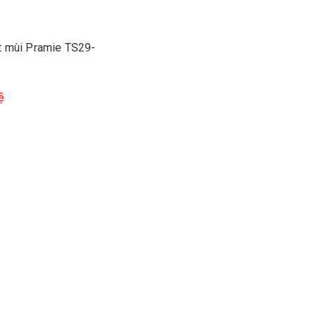
t mùi Pramie TS29-
ệ