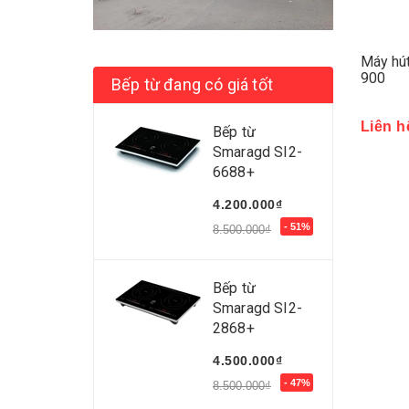
Máy hú
900
Bếp từ đang có giá tốt
Liên h
Bếp từ
Smaragd SI2-
6688+
4.200.000₫
- 51%
8.500.000₫
Bếp từ
Smaragd SI2-
2868+
4.500.000₫
- 47%
8.500.000₫