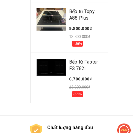
Bếp từ Topy
A88 Plus
9.800.000₫
13.800.000₫
- 29%
Bếp từ Faster
FS 782I
6.700.000₫
13.600.000₫
- 51%
Chất lượng hàng đầu