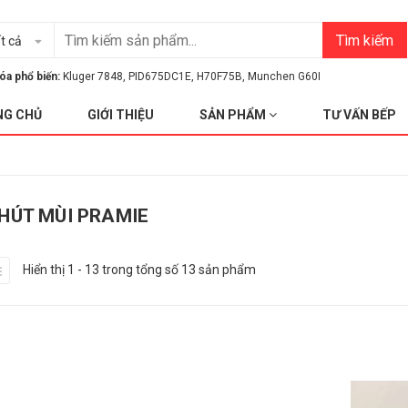
Tìm kiếm
t cả
óa phổ biến:
Kluger 7848
,
PID675DC1E
,
H70F75B
,
Munchen G60I
NG CHỦ
GIỚI THIỆU
SẢN PHẨM
TƯ VẤN BẾP
HÚT MÙI PRAMIE
Hiển thị 1 - 13 trong tổng số 13 sản phẩm