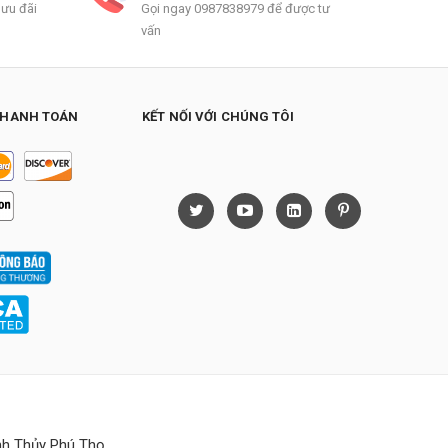
 ưu đãi
Gọi ngay 0987838979 để được tư
vấn
THANH TOÁN
KẾT NỐI VỚI CHÚNG TÔI
h Thủy Phú Thọ