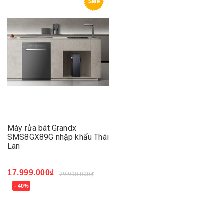
Sale
Máy rửa bát Grandx
SMS8GX89G nhập khẩu Thái
Lan
17.999.000₫
29.990.000₫
- 40%