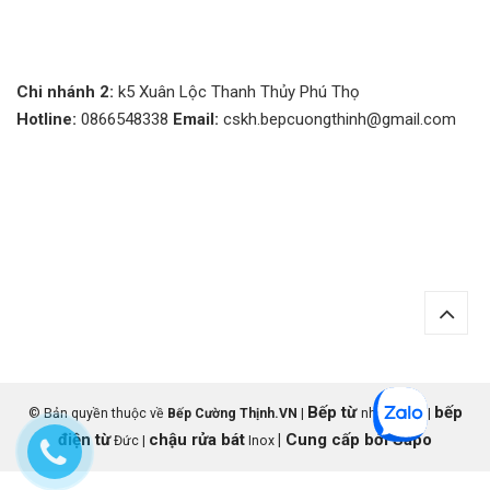
Chi nhánh 2:
k5 Xuân Lộc Thanh Thủy Phú Thọ
Hotline:
0866548338
Email:
cskh.bepcuongthinh@gmail.com
Bếp từ
bếp
© Bản quyền thuộc về
Bếp Cường Thịnh.VN
|
nhập khẩu |
điện từ
chậu rửa bát
|
Cung cấp bởi
Sapo
Đức |
Inox