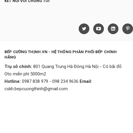
KẾT NỐI VỚI CHÚNG TÔI
BẾP CƯỜNG THỊNH.VN - HỆ THỐNG PHÂN PHỐI BẾP CHÍNH
HÃNG
Trụ sở chính:
801 Quang Trung Hà Đông Hà Nội - Có bãi đỗ
Oto miễn phí 5000m2
Hotline:
0987 838 979 - 098 234 9636
Email:
cskh.bepcuongthinh@gmail.com