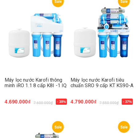
Sale
Sale
Máy lọc nước Karofi thông
Máy lọc nước Karofi tiêu
minh iRO 1.1 8 cấp K8I -1 IQ
chuẩn SRO 9 cấp KT KS90-A
4.690.000₫
4.790.000₫
- 38%
- 37%
7.600.000₫
7.550.000₫
Sale
Sale