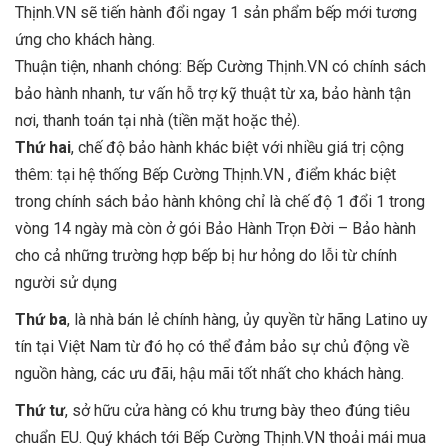
Thịnh.VN sẽ tiến hành đổi ngay 1 sản phẩm bếp mới tương
ứng cho khách hàng.
Thuận tiện, nhanh chóng: Bếp Cường Thịnh.VN có chính sách
bảo hành nhanh, tư vấn hỗ trợ kỹ thuật từ xa, bảo hành tận
nơi, thanh toán tại nhà (tiền mặt hoặc thẻ).
Thứ hai
, chế độ bảo hành khác biệt với nhiều giá trị cộng
thêm: tại hệ thống Bếp Cường Thịnh.VN , điểm khác biệt
trong chính sách bảo hành không chỉ là chế độ 1 đổi 1 trong
vòng 14 ngày mà còn ở gói Bảo Hành Trọn Đời – Bảo hành
cho cả những trường hợp bếp bị hư hỏng do lỗi từ chính
người sử dụng
Thứ ba
, là nhà bán lẻ chính hàng, ủy quyền từ hãng Latino uy
tín tại Việt Nam từ đó họ có thể đảm bảo sự chủ động về
nguồn hàng, các ưu đãi, hậu mãi tốt nhất cho khách hàng.
Thứ tư
, sở hữu cửa hàng có khu trưng bày theo đúng tiêu
chuẩn EU. Quý khách tới
Bếp Cường Thịnh.VN
thoải mái mua