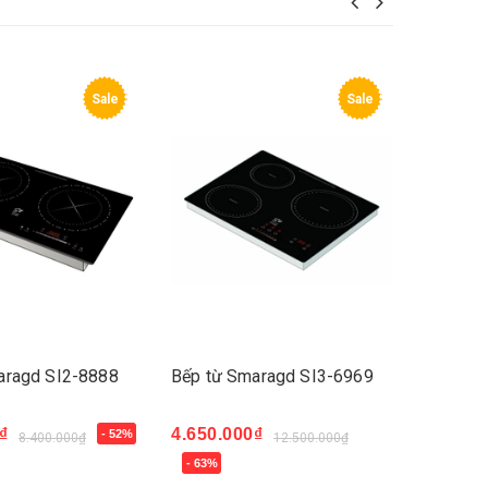
Sale
Sale
aragd SI3-6969
Bếp từ Smaragd SI2-2868+
₫
4.500.000₫
- 47%
12.500.000₫
8.500.000₫
Mua ngay