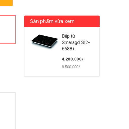
Sản phẩm vừa xem
Bếp từ
Smaragd SI2-
6688+
4.200.000₫
8.500.000₫