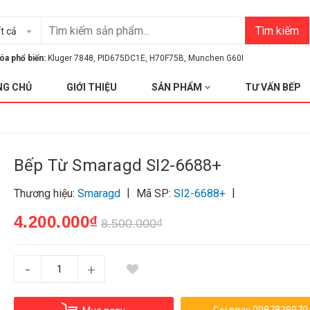
Tìm kiếm
t cả
óa phổ biến:
Kluger 7848
,
PID675DC1E
,
H70F75B
,
Munchen G60I
NG CHỦ
GIỚI THIỆU
SẢN PHẨM
TƯ VẤN BẾP
Bếp Từ Smaragd SI2-6688+
|
|
Thương hiệu:
Smaragd
Mã SP:
SI2-6688+
4.200.000₫
8.500.000₫
-
+