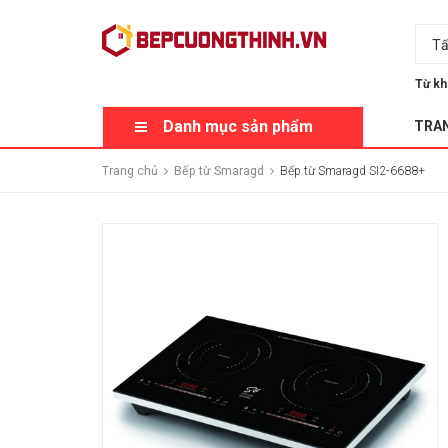
Tấ
Từ kh
Danh mục sản phẩm
TRA
Trang chủ
Bếp từ Smaragd
Bếp từ Smaragd SI2-6688+