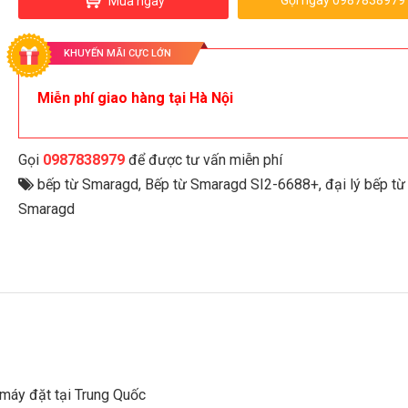
Gọi ngay 0987838979
Mua ngay
KHUYẾN MÃI CỰC LỚN
Miễn phí giao hàng tại Hà Nội
Gọi
0987838979
để được tư vấn miễn phí
bếp từ Smaragd
,
Bếp từ Smaragd SI2-6688+
,
đại lý bếp từ
Smaragd
máy đặt tại Trung Quốc