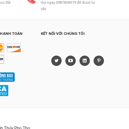
 ưu đãi
Gọi ngay 0987838979 để được tư
vấn
THANH TOÁN
KẾT NỐI VỚI CHÚNG TÔI
h Thủy Phú Thọ