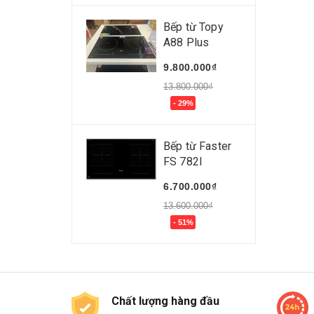
Bếp từ Topy
A88 Plus
9.800.000₫
13.800.000₫
- 29%
Bếp từ Faster
FS 782I
6.700.000₫
13.600.000₫
- 51%
Chất lượng hàng đầu