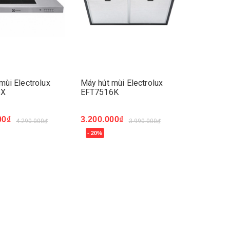
mùi Electrolux
Máy hút mùi Electrolux
6X
EFT7516K
00₫
3.200.000₫
4.290.000₫
3.990.000₫
- 20%
ay
Mua ngay