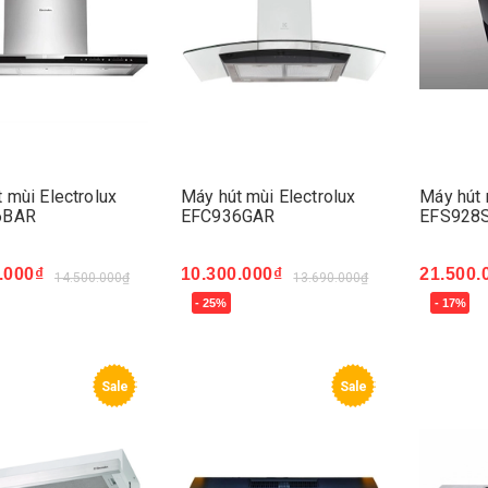
 mùi Electrolux
Máy hút mùi Electrolux
Máy hút 
6BAR
EFC936GAR
EFS928
.000₫
10.300.000₫
21.500.
14.500.000₫
13.690.000₫
- 25%
- 17%
ngay
Mua ngay
Mua ng
Sale
Sale