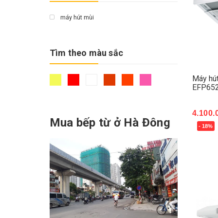
máy hút mùi
Tìm theo màu sắc
Máy hút
EFP65
4.100.
Mua bếp từ ở Hà Đông
- 18%
Mua 