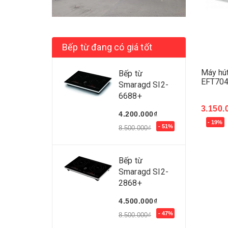
Bếp từ đang có giá tốt
Máy hút
Bếp từ
EFT70
Smaragd SI2-
6688+
3.150.
4.200.000₫
- 19%
Mua 
- 51%
8.500.000₫
Bếp từ
Smaragd SI2-
2868+
4.500.000₫
- 47%
8.500.000₫