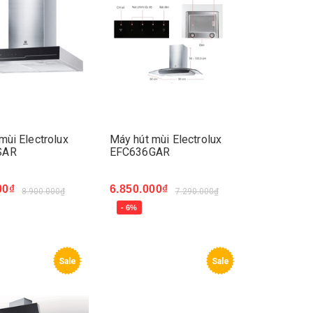
mùi Electrolux
Máy hút mùi Electrolux
SAR
EFC636GAR
00₫
6.850.000₫
8.900.000₫
7.290.000₫
- 6%
ay
Mua ngay
Sale
Sale