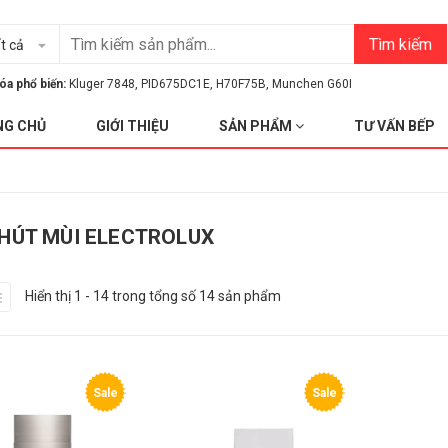
Tìm kiếm
t cả
óa phổ biến:
Kluger 7848
,
PID675DC1E
,
H70F75B
,
Munchen G60I
NG CHỦ
GIỚI THIỆU
SẢN PHẨM
TƯ VẤN BẾP
HÚT MÙI ELECTROLUX
Hiển thị 1 - 14 trong tổng số 14 sản phẩm
Sale
Sale