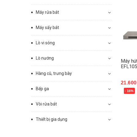
Máy rửa bát
Máy sấy bát
Lò vi sóng
Lò nướng
Máy hút
EFL10
Hàng cũ, trưng bày
21.600
Bếp ga
- 16%
Mua 
Vòi rửa bát
Thiết bị gia dụng