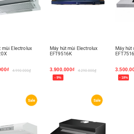
 mùi Electrolux
Máy hút mùi Electrolux
Máy hút 
20X
EFT9516K
EFT751
000₫
3.900.000₫
3.500.0
4.990.000₫
4.290.000₫
- 9%
- 18%
ngay
Mua ngay
Mua ng
Sale
Sale