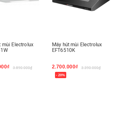
 mùi Electrolux
Máy hút mùi Electrolux
41W
EFT6510K
000₫
2.700.000₫
3.890.000₫
3.390.000₫
- 20%
ngay
Mua ngay