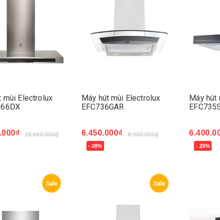
 mùi Electrolux
Máy hút mùi Electrolux
Máy hút 
566DX
EFC736GAR
EFC735
.000₫
6.450.000₫
6.400.0
25.600.000₫
8.950.000₫
- 28%
- 28%
ngay
Mua ngay
Mua ng
Sale
Sale