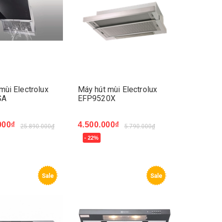
mùi Electrolux
Máy hút mùi Electrolux
SA
EFP9520X
000₫
4.500.000₫
25.890.000₫
5.790.000₫
- 22%
ay
Mua ngay
Sale
Sale