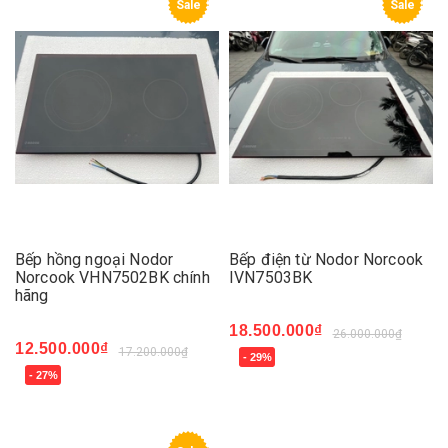
Sale
Sale
Bếp hồng ngoại Nodor
Bếp điện từ Nodor Norcook
Norcook VHN7502BK chính
IVN7503BK
hãng
18.500.000₫
26.000.000₫
12.500.000₫
17.200.000₫
- 29%
- 27%