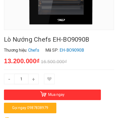
Lò Nướng Chefs EH-BO9090B
Thương hiệu:
Chefs
Mã SP:
EH-BO9090B
13.200.000₫
16.500.000₫
-
+
Mua ngay
Gọi ngay 0987838979