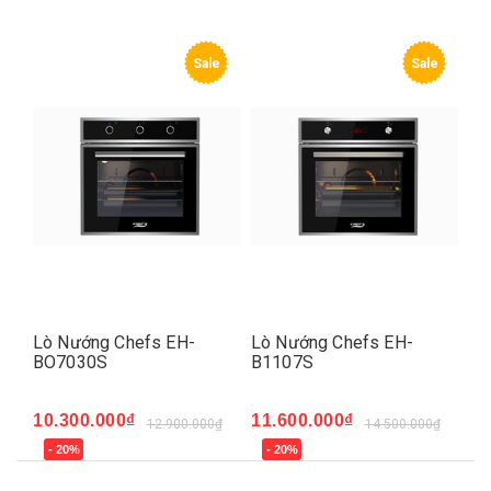
e
Sale
Sale
Lò Nướng Chefs EH-
Lò Nướng Chefs EH-
Lò
BO7030S
B1107S
BO
10.300.000₫
11.600.000₫
14
12.900.000₫
14.500.000₫
- 20%
- 20%
-