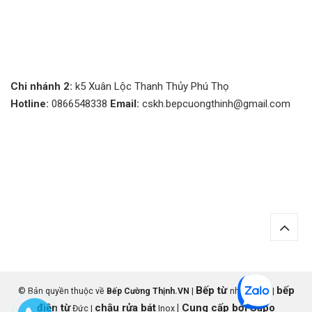
Chi nhánh 2:
k5 Xuân Lộc Thanh Thủy Phú Thọ
Hotline:
0866548338
Email:
cskh.bepcuongthinh@gmail.com
Bếp từ
bếp
© Bản quyền thuộc về
Bếp Cường Thịnh.VN
|
nhập khẩu |
điện từ
chậu rửa bát
|
Cung cấp bởi
Sapo
Đức |
Inox