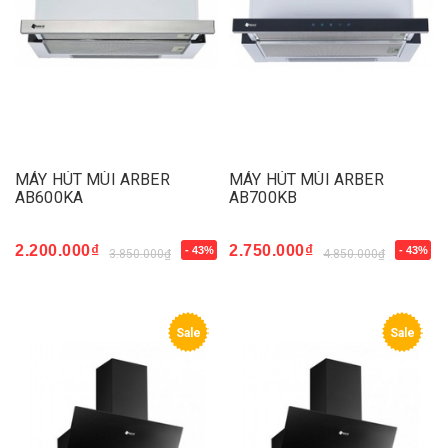
MÁY HÚT MÙI ARBER
MÁY HÚT MÙI ARBER
AB600KA
AB700KB
2.200.000₫
2.750.000₫
- 43%
- 43%
3.850.000₫
4.850.000₫
Sale
Sale