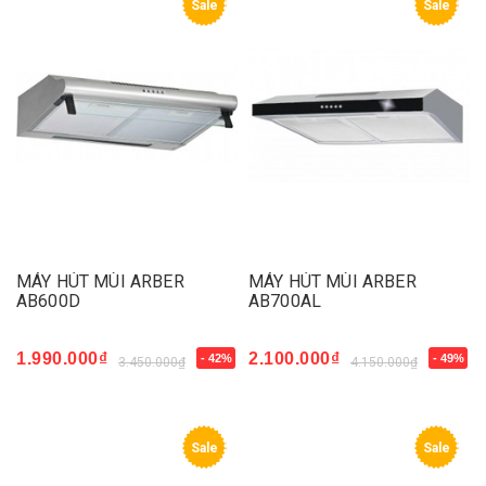
Sale
Sale
MÁY HÚT MÙI ARBER
MÁY HÚT MÙI ARBER
AB600D
AB700AL
1.990.000₫
2.100.000₫
- 42%
- 49%
3.450.000₫
4.150.000₫
Sale
Sale