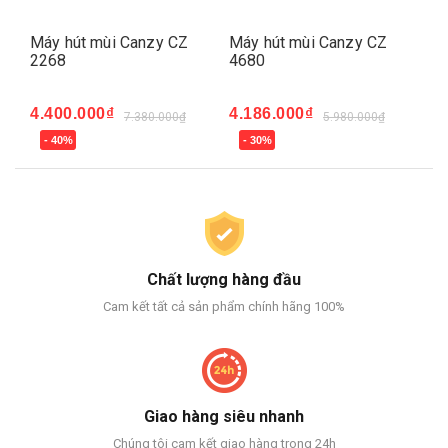
Máy hút mùi Canzy CZ
Máy hút mùi Canzy CZ
Má
2268
4680
26
4.400.000₫
4.186.000₫
3.
7.380.000₫
5.980.000₫
- 40%
- 30%
-
Chất lượng hàng đầu
Cam kết tất cả sản phẩm chính hãng 100%
Giao hàng siêu nhanh
Chúng tôi cam kết giao hàng trong 24h