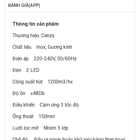
ĐÁNH GIÁ(APP)
Thông tin sản phẩm
Thương hiệu:
Canzy
Chất liệu Inox, Gương kính
Điện áp 220-240V, 50/60Hz
Đèn 2 LED
Công suất hút 1200m3/hx
Độ ồn ≤48Db
Điều khiển Cảm ứng 3 tốc độ
Ống thoát 150mm
Lưỡi lọc mỡ Nhôm 5 lớp
Chế độ Đẩy ra ngoài hoặc khử mùi bằng than hoạt