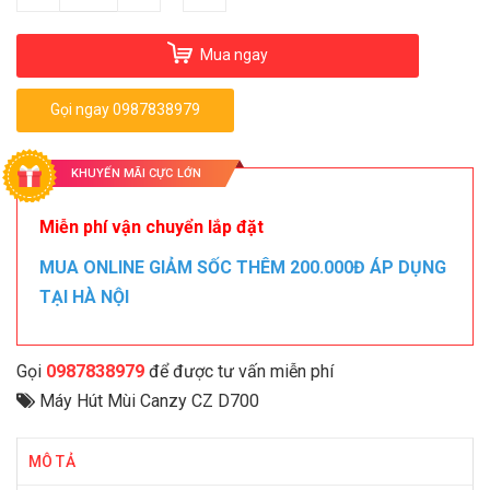
Mua ngay
Gọi ngay 0987838979
KHUYẾN MÃI CỰC LỚN
Miễn phí vận chuyển lắp đặt
MUA ONLINE GIẢM SỐC THÊM 200.000Đ ÁP DỤNG
TẠI HÀ NỘI
Gọi
0987838979
để được tư vấn miễn phí
Máy Hút Mùi Canzy CZ D700
MÔ TẢ