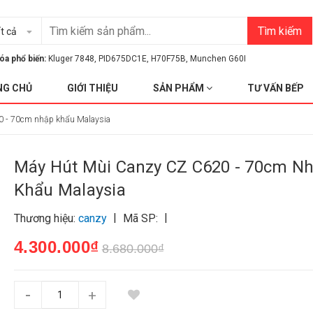
Tìm kiếm
t cả
óa phổ biến:
Kluger 7848
,
PID675DC1E
,
H70F75B
,
Munchen G60I
NG CHỦ
GIỚI THIỆU
SẢN PHẨM
TƯ VẤN BẾP
0 - 70cm nhập khẩu Malaysia
Máy Hút Mùi Canzy CZ C620 - 70cm N
Khẩu Malaysia
|
|
Thương hiệu:
canzy
Mã SP:
4.300.000₫
8.680.000₫
-
+