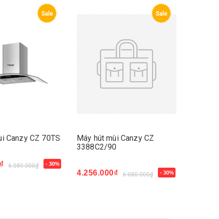
Sale
Sale
ùi Canzy CZ 70TS
Máy hút mùi Canzy CZ
3388C2/90
₫
- 30%
6.080.000₫
4.256.000₫
- 30%
6.080.000₫
Mua ngay