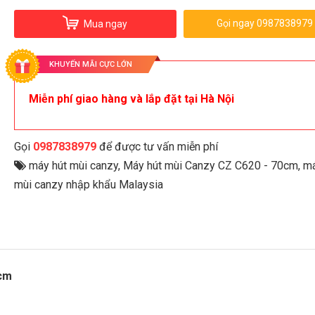
Gọi ngay 0987838979
Mua ngay
KHUYẾN MÃI CỰC LỚN
Miễn phí giao hàng và lắp đặt tại Hà Nội
Gọi
0987838979
để được tư vấn miễn phí
máy hút mùi canzy
,
Máy hút mùi Canzy CZ C620 - 70cm
,
má
mùi canzy nhập khẩu Malaysia
0cm