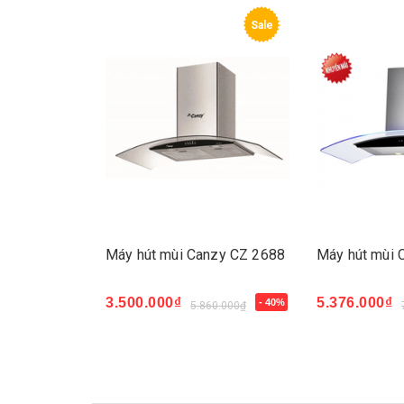
Sale
Sale
nzy CZ 4680
Máy hút mùi Canzy CZ 2688
Máy hút mùi 
3.500.000₫
5.376.000₫
- 30%
- 40%
80.000₫
5.860.000₫
Mua ngay
Mua ngay