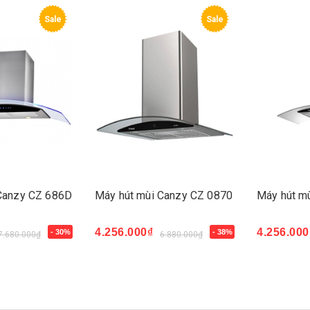
Sale
Sale
Canzy CZ 686D
Máy hút mùi Canzy CZ 0870
Máy hút m
4.256.000₫
4.256.000
- 30%
- 38%
7.680.000₫
6.880.000₫
Mua ngay
Mua ngay