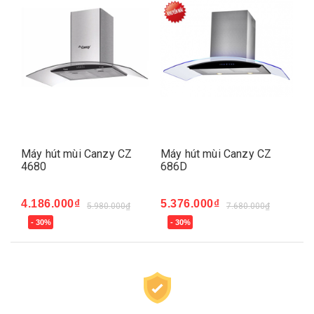
Máy hút mùi Canzy CZ
Máy hút mùi Canzy CZ
Má
4680
686D
08
4.186.000₫
5.376.000₫
4.
5.980.000₫
7.680.000₫
- 30%
- 30%
-