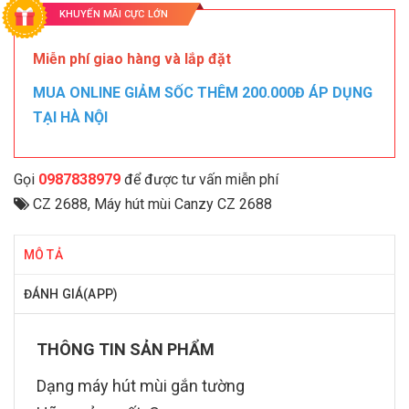
KHUYẾN MÃI CỰC LỚN
Miễn phí giao hàng và lắp đặt
MUA ONLINE GIẢM SỐC THÊM 200.000Đ ÁP DỤNG
TẠI HÀ NỘI
Gọi
0987838979
để được tư vấn miễn phí
CZ 2688
,
Máy hút mùi Canzy CZ 2688
MÔ TẢ
ĐÁNH GIÁ(APP)
T
HÔNG TIN SẢN PHẨM
Dạng máy hút mùi gắn tường