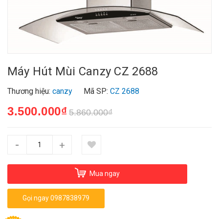
Máy Hút Mùi Canzy CZ 2688
Thương hiệu:
canzy
Mã SP:
CZ 2688
3.500.000₫
5.860.000₫
-
+
Mua ngay
Gọi ngay 0987838979