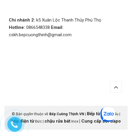
Chi nhánh 2:
k5 Xuân Lộc Thanh Thủy Phú Thọ
Hotline:
0866548338
Email:
cskh.bepcuongthinh@gmail.com
Bếp từ
© Bản quyền thuộc về
Bếp Cường Thịnh.VN
|
nhập khẩu |
bếp điện từ
chậu rửa bát
|
Cung cấp bởi
Sapo
Đức |
Inox