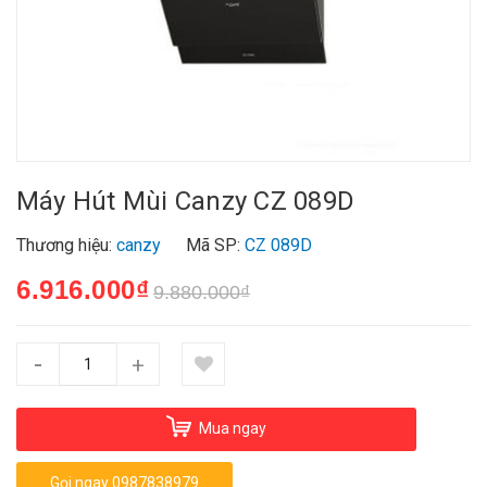
Máy Hút Mùi Canzy CZ 089D
Thương hiệu:
canzy
Mã SP:
CZ 089D
6.916.000₫
9.880.000₫
-
+
Mua ngay
Gọi ngay 0987838979