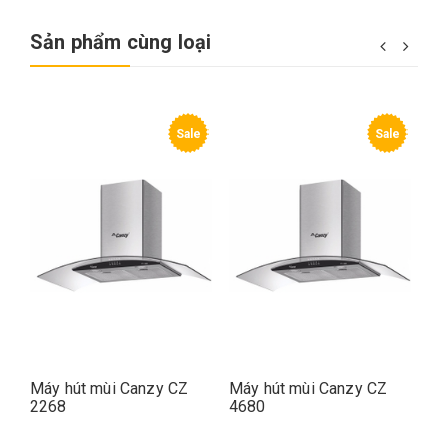
Sản phẩm cùng loại
e
Sale
Sale
Máy hút mùi Canzy CZ
Máy hút mùi Canzy CZ
Má
2268
4680
26