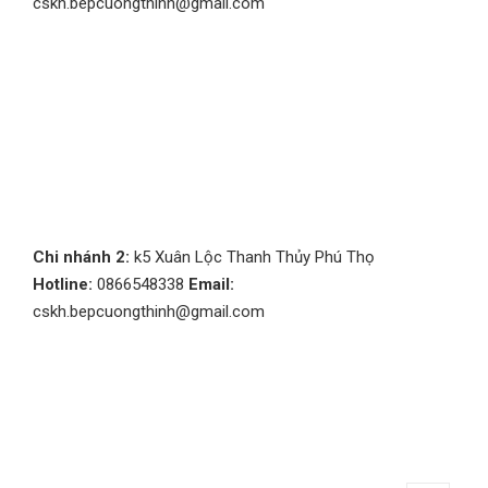
cskh.bepcuongthinh@gmail.com
Chi nhánh 2:
k5 Xuân Lộc Thanh Thủy Phú Thọ
Hotline:
0866548338
Email:
cskh.bepcuongthinh@gmail.com