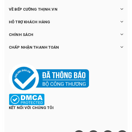
VỀ BẾP CƯỜNG THỊNH.VN
HỖ TRỢ KHÁCH HÀNG
CHÍNH SÁCH
CHẤP NHẬN THANH TOÁN
KẾT NỐI VỚI CHÚNG TÔI