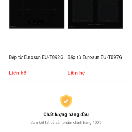
Bếp từ Eurosun EU-T892G
Bếp từ Eurosun EU-T897G
Bế
Liên hệ
Liên hệ
Li
Chất lượng hàng đầu
Cam kết tất cả sản phẩm chính hãng 100%