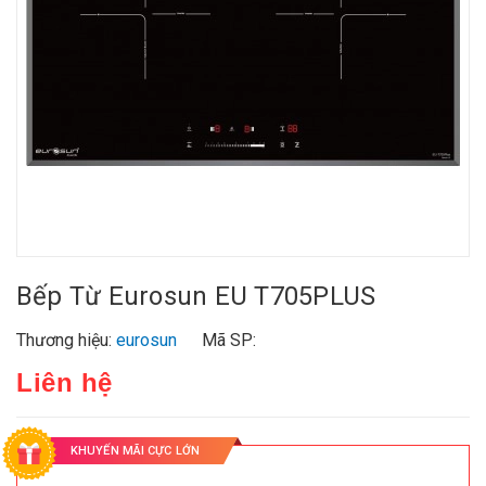
Bếp Từ Eurosun EU T705PLUS
Thương hiệu:
eurosun
Mã SP:
Liên hệ
KHUYẾN MÃI CỰC LỚN