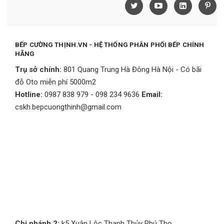
BẾP CƯỜNG THỊNH.VN - HỆ THỐNG PHÂN PHỐI BẾP CHÍNH
HÃNG
Trụ sở chính:
801 Quang Trung Hà Đông Hà Nội - Có bãi
đỗ Oto miễn phí 5000m2
Hotline:
0987 838 979 - 098 234 9636
Email:
cskh.bepcuongthinh@gmail.com
Chi nhánh 2:
k5 Xuân Lộc Thanh Thủy Phú Thọ