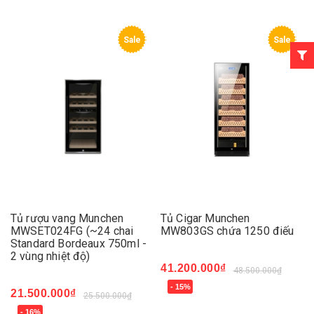
Sale
Sale
Tủ rượu vang Munchen
Tủ Cigar Munchen
MWSET024FG (~24 chai
MW803GS chứa 1250 điếu
Standard Bordeaux 750ml -
2 vùng nhiệt độ)
41.200.000₫
48.500.000₫
- 15%
21.500.000₫
25.500.000₫
- 16%