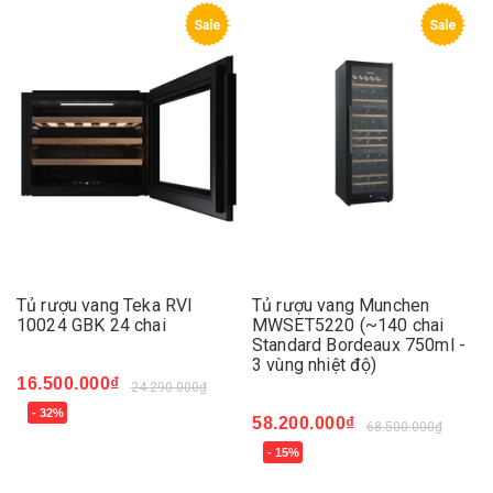
Sale
Sale
Tủ rượu vang Teka RVI
Tủ rượu vang Munchen
10024 GBK 24 chai
MWSET5220 (~140 chai
Standard Bordeaux 750ml -
3 vùng nhiệt độ)
16.500.000₫
24.290.000₫
- 32%
58.200.000₫
68.500.000₫
- 15%