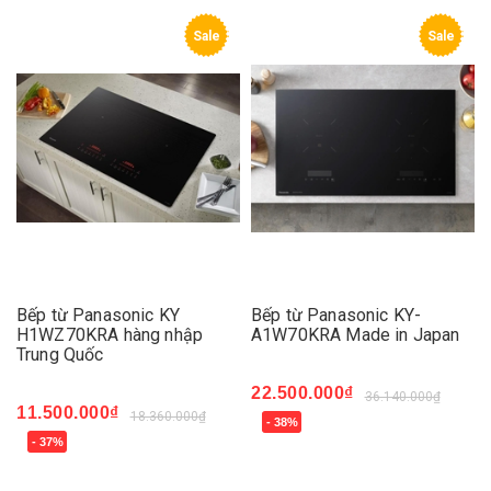
Sale
Sale
Bếp từ Panasonic KY
Bếp từ Panasonic KY-
H1WZ70KRA hàng nhập
A1W70KRA Made in Japan
Trung Quốc
22.500.000₫
36.140.000₫
11.500.000₫
18.360.000₫
- 38%
- 37%