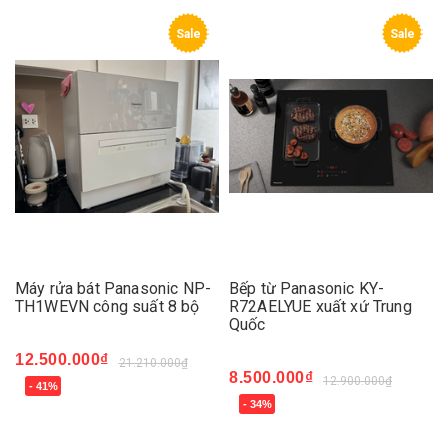
Sale
Sale
Máy rửa bát Panasonic NP-
Bếp từ Panasonic KY-
TH1WEVN công suất 8 bộ
R72AELYUE xuất xứ Trung
Quốc
12.500.000₫
21.210.000₫
8.500.000₫
12.900.000₫
- 41%
- 34%