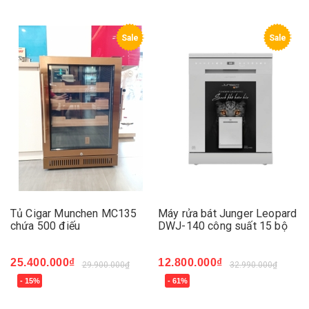
Sale
Sale
Tủ Cigar Munchen MC135
Máy rửa bát Junger Leopard
chứa 500 điếu
DWJ-140 công suất 15 bộ
25.400.000₫
12.800.000₫
29.900.000₫
32.990.000₫
- 15%
- 61%