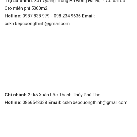
Trụ sở chính:
801 Quang Trung Hà Đông Hà Nội - Có bãi đỗ
Oto miễn phí 5000m2
Hotline:
0987 838 979 - 098 234 9636
Email:
cskh.bepcuongthinh@gmail.com
Chi nhánh 2:
k5 Xuân Lộc Thanh Thủy Phú Thọ
Hotline:
0866548338
Email:
cskh.bepcuongthinh@gmail.com