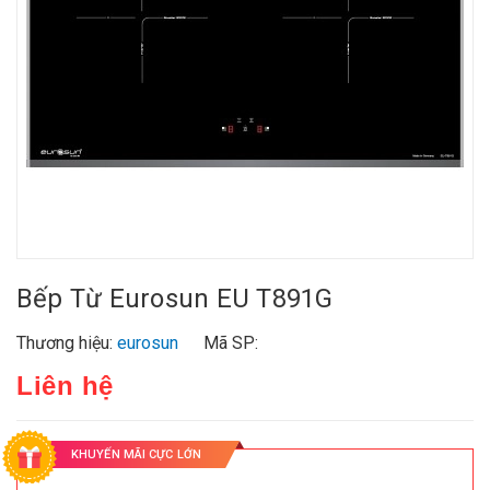
Bếp Từ Eurosun EU T891G
Thương hiệu:
eurosun
Mã SP:
Liên hệ
KHUYẾN MÃI CỰC LỚN