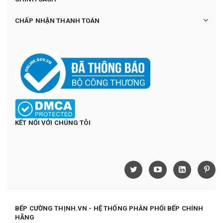
CHẤP NHẬN THANH TOÁN
KẾT NỐI VỚI CHÚNG TÔI
BẾP CƯỜNG THỊNH.VN - HỆ THỐNG PHÂN PHỐI BẾP CHÍNH
HÃNG