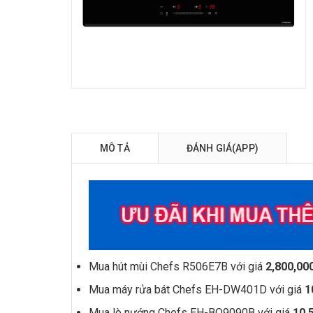
MÔ TẢ
ĐÁNH GIÁ(APP)
Mua hút mùi Chefs
R506E7B
với giá
2,800,0
Mua máy rửa bát Chefs EH-DW401D với giá
1
Mua lò nướng Chefs
EH-BO9090B
với giá
10.