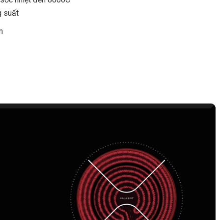
ng suất
m