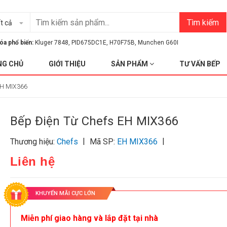
Tìm kiếm
t cả
óa phổ biến:
Kluger 7848
,
PID675DC1E
,
H70F75B
,
Munchen G60I
NG CHỦ
GIỚI THIỆU
SẢN PHẨM
TƯ VẤN BẾP
 EH MIX366
Bếp Điện Từ Chefs EH MIX366
|
|
Thương hiệu:
Chefs
Mã SP:
EH MIX366
Liên hệ
KHUYẾN MÃI CỰC LỚN
Miễn phí giao hàng và lắp đặt tại nhà