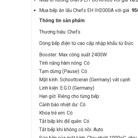
Mua bếp ăn lẩu Chefs
EH IH2000A
với giá
95
Thông tin sản phẩm
Thương hiệu:
Chefs
Dòng
bếp điện từ
cao cấp nhập khẩu từ Đức
Booster: Max công suất 2400W
Tính năng hâm nóng: Có
Tạm dừng (Pause): Có
Mặt kính: Schoottceran (Germany) vát cạnh
Linh kiện: E.G.O (Germany)
Hẹn giờ: Riêng cho từng bếp
Cảnh báo nhiệt dư: Có
Khóa trẻ em: Có
Tắt bếp khi để quên: Có
Tắt bếp khi không có nồi: Auto
Sức bền của mặt kính: Chịu nhiệt 1000oC, chị