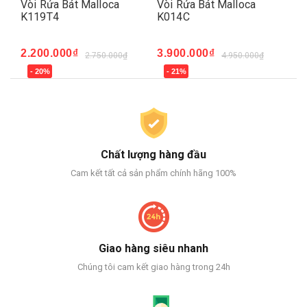
186
Vòi Rửa Bát Malloca
Vòi Rửa Bát Malloca
Vò
K119T4
K014C
K2
2.200.000₫
3.900.000₫
2.
2.750.000₫
4.950.000₫
- 20%
- 21%
-
Chất lượng hàng đầu
Cam kết tất cả sản phẩm chính hãng 100%
Giao hàng siêu nhanh
Chúng tôi cam kết giao hàng trong 24h