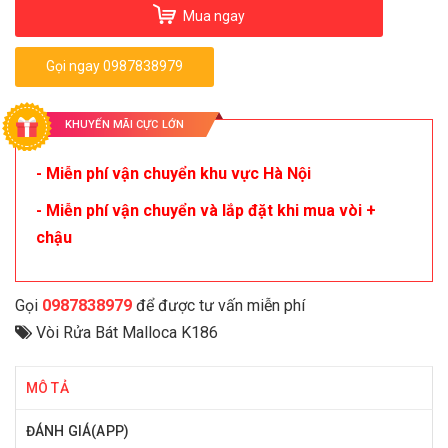
Mua ngay
Gọi ngay 0987838979
KHUYẾN MÃI CỰC LỚN
- Miễn phí vận chuyển khu vực Hà Nội
- Miễn phí vận chuyển và lắp đặt khi mua vòi +
chậu
Gọi
0987838979
để được tư vấn miễn phí
Vòi Rửa Bát Malloca K186
MÔ TẢ
ĐÁNH GIÁ(APP)