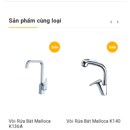
Sản phẩm cùng loại
e
Sale
Sale
Vòi Rửa Bát Malloca
Vòi Rửa Bát Malloca K140
Vò
K136A
K1