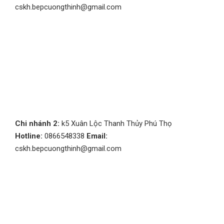
cskh.bepcuongthinh@gmail.com
Chi nhánh 2:
k5 Xuân Lộc Thanh Thủy Phú Thọ
Hotline:
0866548338
Email:
cskh.bepcuongthinh@gmail.com