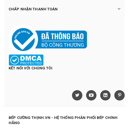
CHẤP NHẬN THANH TOÁN
KẾT NỐI VỚI CHÚNG TÔI
BẾP CƯỜNG THỊNH.VN - HỆ THỐNG PHÂN PHỐI BẾP CHÍNH
HÃNG