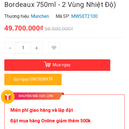
Bordeaux 750ml - 2 Vùng Nhiệt Độ)
Thương hiệu:
Munchen
Mã SP:
MWSET2100
49.700.000₫
58.500.000₫
-
+
Mua ngay
Gọi ngay 0987838979
KHUYẾN MÃI CỰC LỚN
Miễn phí giao hàng và lắp đặt
Đặt mua hàng Online giảm thêm 500k