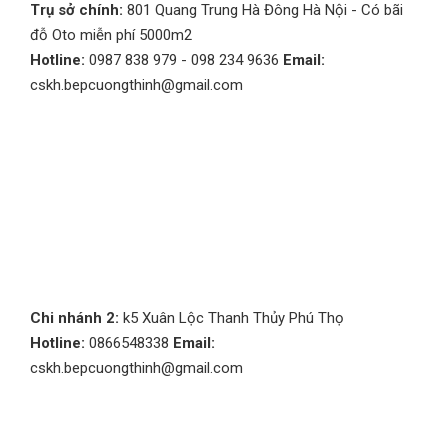
Trụ sở chính:
801 Quang Trung Hà Đông Hà Nội - Có bãi
đỗ Oto miễn phí 5000m2
Hotline:
0987 838 979 - 098 234 9636
Email:
cskh.bepcuongthinh@gmail.com
Chi nhánh 2:
k5 Xuân Lộc Thanh Thủy Phú Thọ
Hotline:
0866548338
Email:
cskh.bepcuongthinh@gmail.com