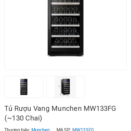
Tủ Rượu Vang Munchen MW133FG
(~130 Chai)
Thương hiệu:
Munchen
Mã SP:
MW133FG