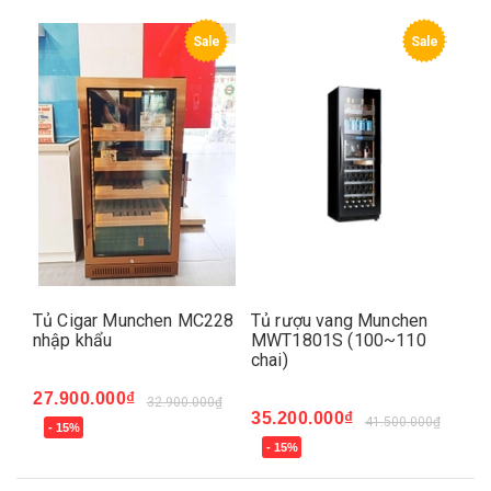
e
Sale
Sale
Tủ Cigar Munchen MC228
Tủ rượu vang Munchen
Tủ
i
nhập khẩu
MWT1801S (100~110
Mu
ml
chai)
(n
27.900.000₫
32.900.000₫
35.200.000₫
41
41.500.000₫
- 15%
₫
- 15%
-