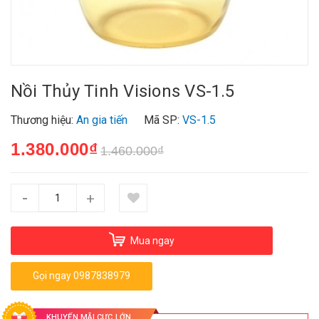
Nồi Thủy Tinh Visions VS-1.5
Thương hiệu:
An gia tiến
Mã SP:
VS-1.5
1.380.000₫
1.460.000₫
-
+
Mua ngay
Gọi ngay 0987838979
KHUYẾN MÃI CỰC LỚN