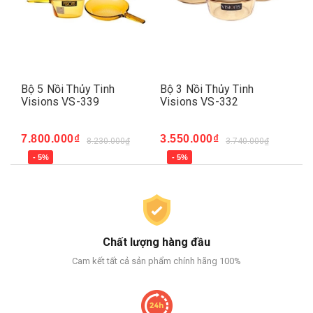
Bộ 5 Nồi Thủy Tinh
Bộ 3 Nồi Thủy Tinh
Bộ
Visions VS-339
Visions VS-332
VS
7.800.000₫
3.550.000₫
4.
8.230.000₫
3.740.000₫
- 5%
- 5%
Chất lượng hàng đầu
Cam kết tất cả sản phẩm chính hãng 100%