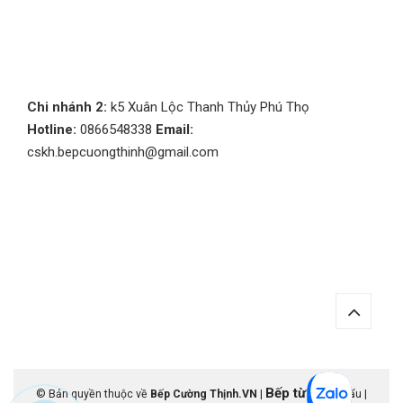
Chi nhánh 2:
k5 Xuân Lộc Thanh Thủy Phú Thọ
Hotline:
0866548338
Email:
cskh.bepcuongthinh@gmail.com
Bếp từ
© Bản quyền thuộc về
Bếp Cường Thịnh.VN
|
nhập khẩu |