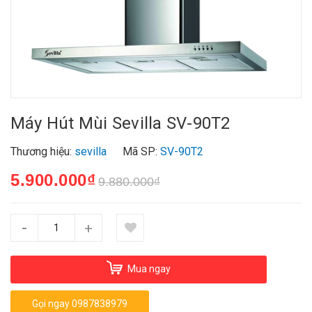
Máy Hút Mùi Sevilla SV-90T2
Thương hiệu:
sevilla
Mã SP:
SV-90T2
5.900.000₫
9.880.000₫
-
+
Mua ngay
Gọi ngay 0987838979