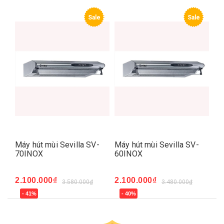
e
Sale
Sale
Máy hút mùi Sevilla SV-
Máy hút mùi Sevilla SV-
Má
70INOX
60INOX
70
2.100.000₫
2.100.000₫
2.
3.580.000₫
3.480.000₫
- 41%
- 40%
-