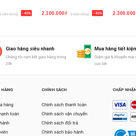
2.100.000₫
2.300.000
- 41%
- 41%
3.380.000₫
3.580.000₫
Mua ngay
Mua ngay
Giao hàng siêu nhanh
Mua hàng tiết kiệ
Chúng tôi cam kết giao hàng trong
Giảm giá & khuyến mại v
24h
cực lớn
H HÀNG
CHÍNH SÁCH
CHẤP NHẬN
a hàng
Chính sách thanh toán
thanh toán
Chính sách vận chuyển
 hành
Chính sách đổi trả
viên
Chính sách bảo hành