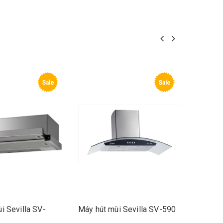
Sale
Sale
i Sevilla SV-
Máy hút mùi Sevilla SV-590
Máy hút