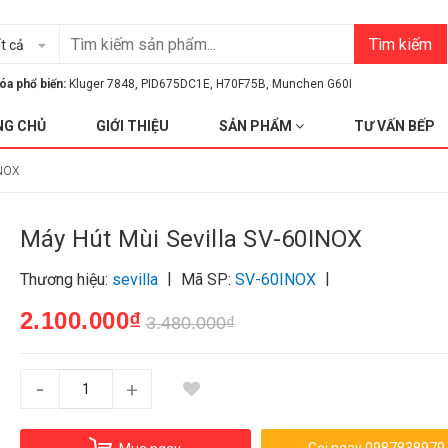
Tìm kiếm
t cả
óa phổ biến:
Kluger 7848
,
PID675DC1E
,
H70F75B
,
Munchen G60I
NG CHỦ
GIỚI THIỆU
SẢN PHẨM
TƯ VẤN BẾP
INOX
Máy Hút Mùi Sevilla SV-60INOX
|
|
Thương hiệu:
sevilla
Mã SP:
SV-60INOX
2.100.000₫
3.480.000₫
-
+