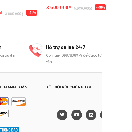
3.600.000₫
3.500.
- 40%
5.980.000₫
Mua ngay
Mua n
₫
- 41%
3.880.000₫
m
Hỗ trợ online 24/7
ới ưu đãi
Gọi ngay 0987838979 để được tư
vấn
 THANH TOÁN
KẾT NỐI VỚI CHÚNG TÔI