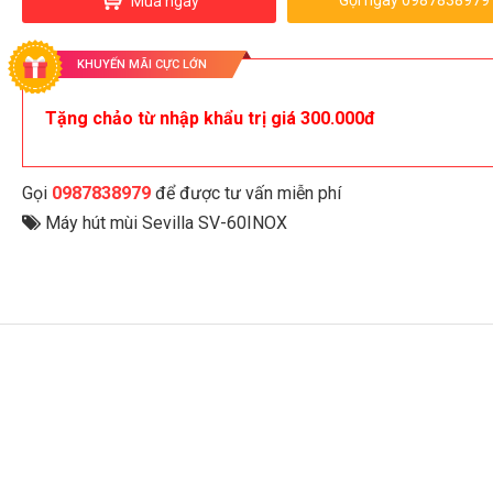
Gọi ngay 0987838979
Mua ngay
KHUYẾN MÃI CỰC LỚN
Tặng chảo từ nhập khẩu trị giá 300.000đ
Gọi
0987838979
để được tư vấn miễn phí
Máy hút mùi Sevilla SV-60INOX