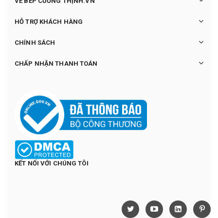
VỀ BẾP CƯỜNG THỊNH.VN
HỖ TRỢ KHÁCH HÀNG
CHÍNH SÁCH
CHẤP NHẬN THANH TOÁN
KẾT NỐI VỚI CHÚNG TÔI