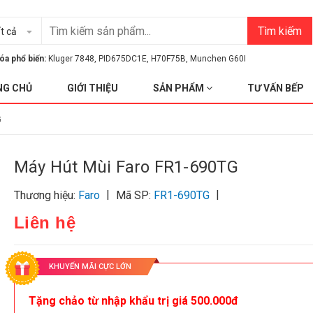
Tìm kiếm
t cả
óa phổ biến:
Kluger 7848
,
PID675DC1E
,
H70F75B
,
Munchen G60I
NG CHỦ
GIỚI THIỆU
SẢN PHẨM
TƯ VẤN BẾP
G
Máy Hút Mùi Faro FR1-690TG
|
|
Thương hiệu:
Faro
Mã SP:
FR1-690TG
Liên hệ
KHUYẾN MÃI CỰC LỚN
Tặng chảo từ nhập khẩu trị giá 500.000đ