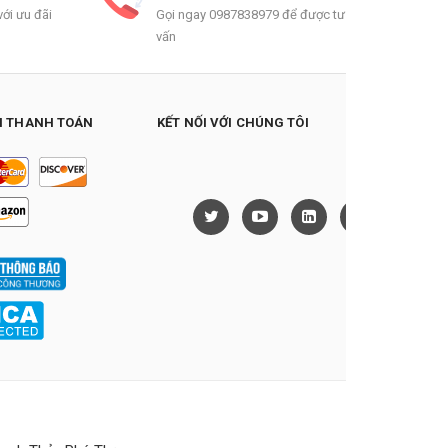
ới ưu đãi
Gọi ngay 0987838979 để được tư
vấn
 THANH TOÁN
KẾT NỐI VỚI CHÚNG TÔI