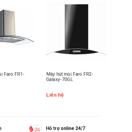
i Faro FR1-
Máy hút mùi Faro FR2-
Máy hút
Galaxy-70GL
970TG
Liên hệ
Liên h
m
Hỗ trợ online 24/7