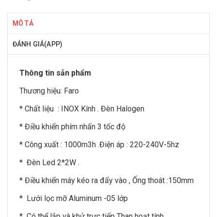
MÔ TẢ
ĐÁNH GIÁ(APP)
Thông tin sản phẩm
Thương hiệu:
Faro
* Chất liệu : INOX Kính . Đèn Halogen
* Điều khiển phím nhấn 3 tốc độ
* Công xuất : 1000m3h .Điện áp : 220-240V-5hz
* Đèn Led 2*2W .
* Điều khiển máy kéo ra đẩy vào , Ống thoát :150mm
* Lưới lọc mỡ Aluminum -05 lớp
* Có thể lắp và khử trực tiếp Than hoạt tính