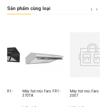
Sản phẩm cùng loại
Máy hút mùi Faro FR1-
Máy hút mùi Faro FR1-
Má
370TA
2007
69