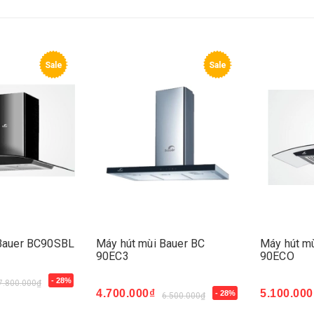
Sale
Sale
 Bauer BC90SBL
Máy hút mùi Bauer BC
Máy hút mù
90EC3
90ECO
- 28%
7.800.000₫
4.700.000₫
5.100.000
- 28%
6.500.000₫
Mua ngay
Mua ngay