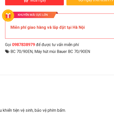
Gọi ngay 0987838979
Mua ngay
KHUYẾN MÃI CỰC LỚN
Miễn phí giao hàng và lắp đặt tại Hà Nội
Gọi
0987838979
để được tư vấn miễn phí
BC 70/90EN
,
Máy hút mùi Bauer BC 70/90EN
u khiển tiện vệ sinh, bảo vệ phím bấm.