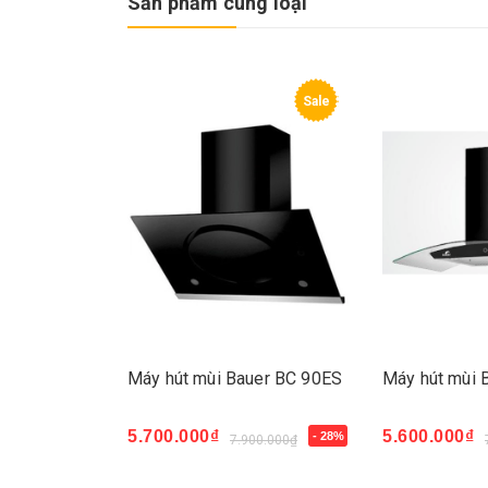
Sản phẩm cùng loại
Sale
Sale
er BC-
Máy hút mùi Bauer BC 90ES
Máy hút mùi
5.700.000₫
5.600.000₫
- 28%
7.900.000₫
Mua ngay
Mua ngay
- 25%
50.000₫