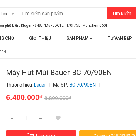
Tìm kiếm
t cả
óa phổ biến:
Kluger 7848
,
PID675DC1E
,
H70F75B
,
Munchen G60I
NG CHỦ
GIỚI THIỆU
SẢN PHẨM
TƯ VẤN BẾP
90EN
Máy Hút Mùi Bauer BC 70/90EN
|
|
Thương hiệu:
bauer
Mã SP:
BC 70/90EN
6.400.000₫
8.800.000₫
-
+