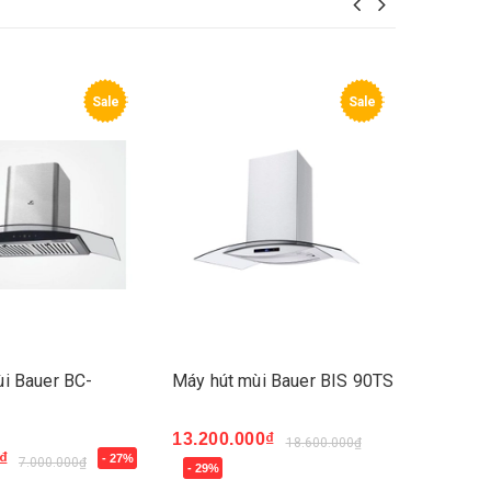
Sale
Sale
i Bauer BC-
Máy hút mùi Bauer BIS 90TS
Máy hút
7002T
13.200.000₫
18.600.000₫
₫
3.270.
- 27%
7.000.000₫
Mua n
- 29%
Mua ngay