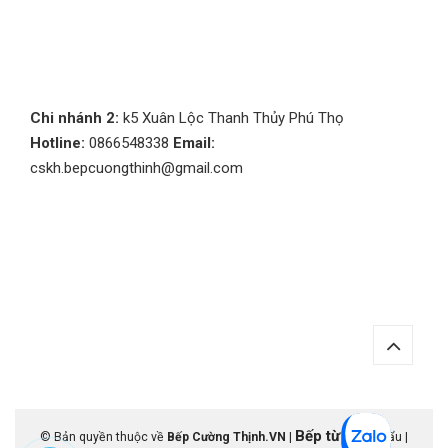
Chi nhánh 2:
k5 Xuân Lộc Thanh Thủy Phú Thọ
Hotline:
0866548338
Email:
cskh.bepcuongthinh@gmail.com
Bếp từ
© Bản quyền thuộc về
Bếp Cường Thịnh.VN
|
nhập khẩu |