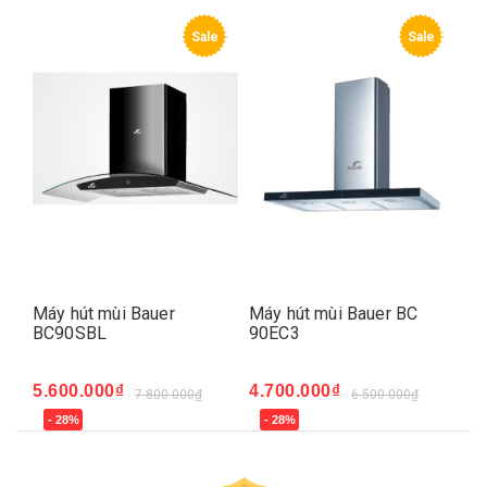
e
Sale
Sale
Máy hút mùi Bauer
Máy hút mùi Bauer BC
Má
BC90SBL
90EC3
90
5.600.000₫
4.700.000₫
5.
7.800.000₫
6.500.000₫
- 28%
- 28%
-