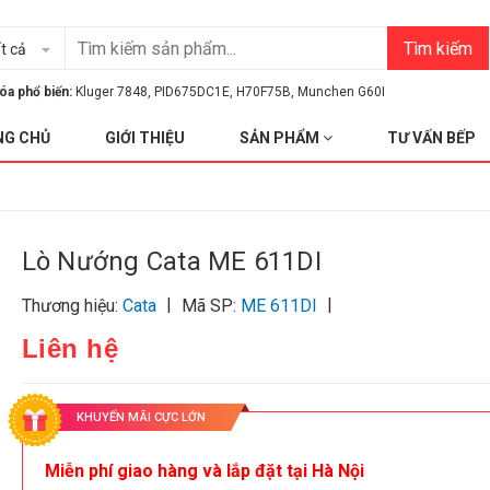
Tìm kiếm
t cả
óa phổ biến:
Kluger 7848
,
PID675DC1E
,
H70F75B
,
Munchen G60I
NG CHỦ
GIỚI THIỆU
SẢN PHẨM
TƯ VẤN BẾP
Lò Nướng Cata ME 611DI
|
|
Thương hiệu:
Cata
Mã SP:
ME 611DI
Liên hệ
KHUYẾN MÃI CỰC LỚN
Miễn phí giao hàng và lắp đặt tại Hà Nội