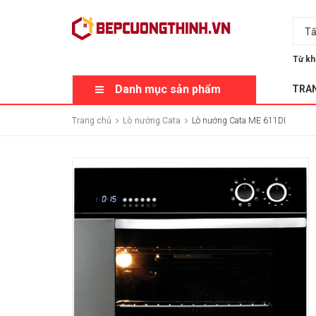
Tấ
Từ kh
Danh mục sản phẩm
TRA
Trang chủ
Lò nướng Cata
Lò nướng Cata ME 611DI