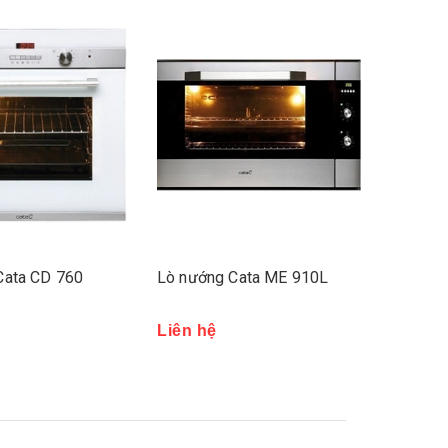
Cata ME 910L
Lò Nướng Cata ME 610
PIRO I
Liên hệ