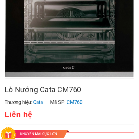
Lò Nướng Cata CM760
Thương hiệu:
Cata
Mã SP:
CM760
Liên hệ
KHUYẾN MÃI CỰC LỚN