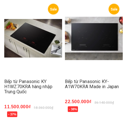
Sale
Sale
Bếp từ Panasonic KY
Bếp từ Panasonic KY-
H1WZ70KRA hàng nhập
A1W70KRA Made in Japan
Trung Quốc
22.500.000₫
36.140.000₫
11.500.000₫
18.360.000₫
- 38%
- 37%