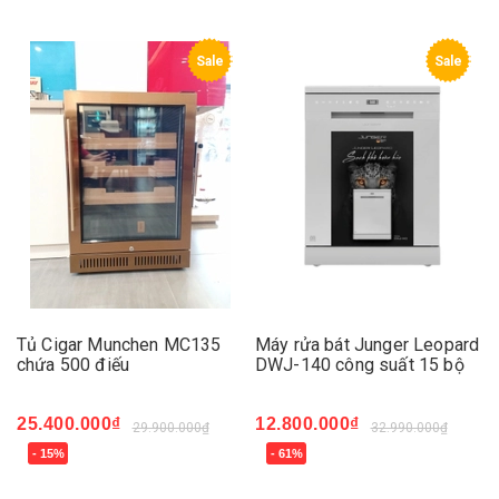
Sale
Sale
Tủ Cigar Munchen MC135
Máy rửa bát Junger Leopard
chứa 500 điếu
DWJ-140 công suất 15 bộ
25.400.000₫
12.800.000₫
29.900.000₫
32.990.000₫
- 15%
- 61%