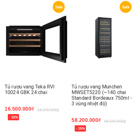
Sale
Sale
Tủ rượu vang Teka RVI
Tủ rượu vang Munchen
10024 GBK 24 chai
MWSET5220 (~140 chai
Standard Bordeaux 750ml -
3 vùng nhiệt độ)
16.500.000₫
24.290.000₫
- 32%
58.200.000₫
68.500.000₫
- 15%