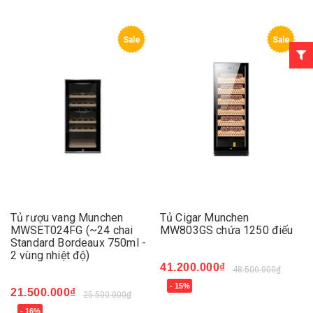
Sale
Sale
Tủ rượu vang Munchen
Tủ Cigar Munchen
MWSET024FG (~24 chai
MW803GS chứa 1250 điếu
Standard Bordeaux 750ml -
2 vùng nhiệt độ)
41.200.000₫
48.500.000₫
- 15%
21.500.000₫
25.500.000₫
- 16%