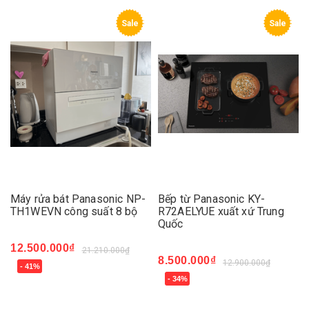
Sale
Sale
Máy rửa bát Panasonic NP-
Bếp từ Panasonic KY-
TH1WEVN công suất 8 bộ
R72AELYUE xuất xứ Trung
Quốc
12.500.000₫
21.210.000₫
8.500.000₫
12.900.000₫
- 41%
- 34%