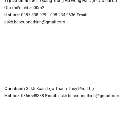
Trụ sở chính:
801 Quang Trung Hà Đông Hà Nội - Có bãi đỗ
Oto miễn phí 5000m2
Hotline:
0987 838 979 - 098 234 9636
Email:
cskh.bepcuongthinh@gmail.com
Chi nhánh 2:
k5 Xuân Lộc Thanh Thủy Phú Thọ
Hotline:
0866548338
Email:
cskh.bepcuongthinh@gmail.com