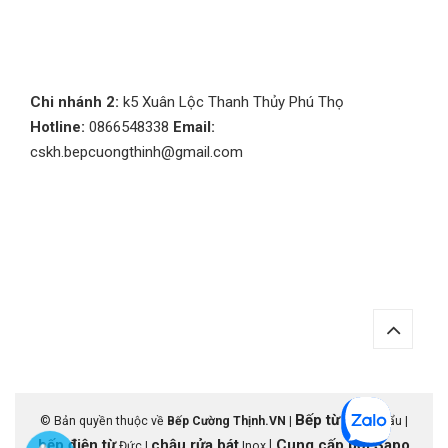
Chi nhánh 2:
k5 Xuân Lộc Thanh Thủy Phú Thọ
Hotline:
0866548338
Email:
cskh.bepcuongthinh@gmail.com
Bếp từ
© Bản quyền thuộc về
Bếp Cường Thịnh.VN
|
nhập khẩu |
bếp điện từ
chậu rửa bát
|
Cung cấp bởi
Sapo
Đức |
Inox