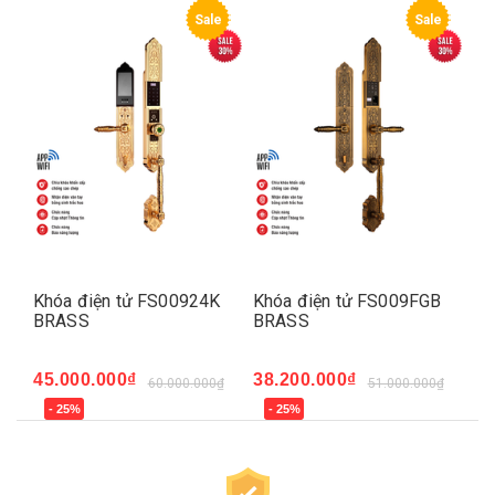
e
Sale
Sale
Khóa điện tử FS00924K
Khóa điện tử FS009FGB
Kh
BRASS
BRASS
B
45.000.000₫
38.200.000₫
42
₫
60.000.000₫
51.000.000₫
- 25%
- 25%
-