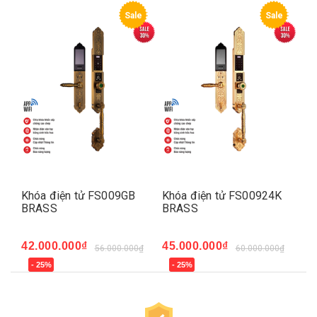
e
Sale
Sale
4K
Khóa điện tử FS009GB
Khóa điện tử FS00924K
Kh
BRASS
BRASS
B
₫
42.000.000₫
45.000.000₫
38
56.000.000₫
60.000.000₫
- 25%
- 25%
-