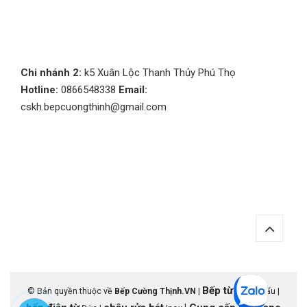
Chi nhánh 2:
k5 Xuân Lộc Thanh Thủy Phú Thọ
Hotline:
0866548338
Email:
cskh.bepcuongthinh@gmail.com
Bếp từ
© Bản quyền thuộc về
Bếp Cường Thịnh.VN
|
nhập khẩu |