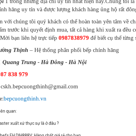
ội
1 trong những địa chỉ uy tín nhất hiện nay.Chúng tôi là 
ính hãng uy tín và được lượng khách hàng ủng hộ rất đôn
n với chúng tôi quý khách có thể hoàn toàn yên tâm về ch
ẩm trước khi quyết định mua, tất cả hàng khi xuất ra đều c
,Mời bạn liên hệ trực tiếp
0987838979
để biết cụ thể từng
ường Thịnh
– Hệ thống phân phối bếp chính hãng
1 Quang Trung - Hà Đông - Hà Nội
87 838 979
 cskh.bepcuongthinh@gmail.com
e:
bepcuongthinh.vn
liên quan:
aster xuất xứ thực sự là ở đâu ?
hefs EH DIH888V: Hàng chất giá rẻ cho bạn