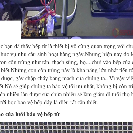
c bạn đã thấy bếp từ là thiết bị vô cùng quan trọng với c
hục vụ nhu cầu sinh hoạt hàng ngày.Nhưng hiện nay do kh
con côn trùng như rán, thạch sùng, bọ....chui vào bếp của
 biết.Những con côn trùng này là khả năng lớn nhất tiến 
a được, gây chập cháy bảng mạch của chúng ta.. Vì vậy việc
iết.Nó sẽ giúp chúng ta bảo vệ tối ưu nhất, không bị côn 
ếp nhiều lần được sửa chữa nhiều sẽ làm giảm đi tuổi thọ 
ưới bọc bảo vệ bếp đây là điều rất cần thiết.
o của lưới bảo vệ bếp từ