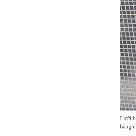
Lưới b
bằng ch