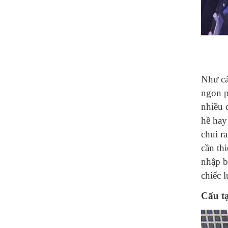
Như cá
ngon p
nhiều 
hề hay
chui r
cần th
nhập b
chiếc l
Cấu tạ