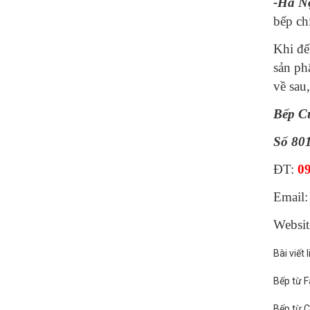
-Hà N
bếp ch
Khi đế
sản ph
về sau
Bếp C
Số 80
ĐT:
09
Email:
Websit
Bài viết 
Bếp từ F
Bếp từ C