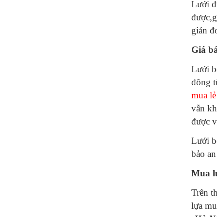
Lưới đ
được,g
gián đ
Giá b
Lưới b
đông t
mua lẻ
vẫn kh
được v
Lưới b
bảo an 
Mua lư
Trên t
lựa mu