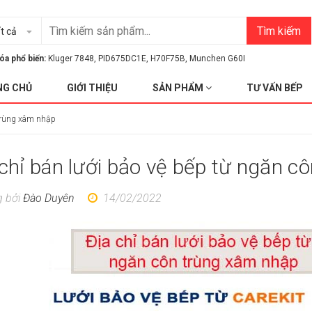
Tìm kiếm
t cả
óa phổ biến:
Kluger 7848
,
PID675DC1E
,
H70F75B
,
Munchen G60I
NG CHỦ
GIỚI THIỆU
SẢN PHẨM
TƯ VẤN BẾP
 trùng xâm nhập
 chỉ bán lưới bảo vệ bếp từ ngăn c
 bởi
Đào Duyên
14/02/2022