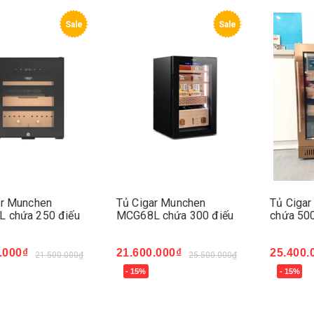
Sale
Sale
ar Munchen
Tủ Cigar Munchen
Tủ Ciga
 chứa 250 điếu
MCG68L chứa 300 điếu
chứa 500
.000₫
21.600.000₫
25.400.
21.500.000₫
25.500.000₫
- 15%
- 15%
ngay
Mua ngay
Mua ng