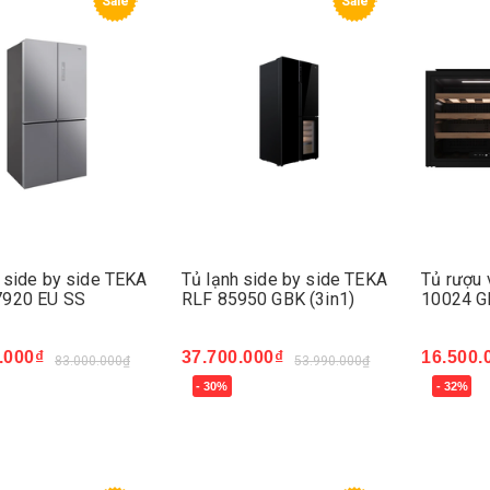
Sale
Sale
 side by side TEKA
Tủ lạnh side by side TEKA
Tủ rượu 
920 EU SS
RLF 85950 GBK (3in1)
10024 G
.000₫
37.700.000₫
16.500.
83.000.000₫
53.990.000₫
- 30%
- 32%
ngay
Mua ngay
Mua ng