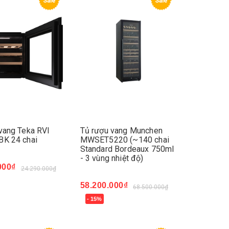
Sale
Sale
vang Teka RVI
Tủ rượu vang Munchen
BK 24 chai
MWSET5220 (~140 chai
Standard Bordeaux 750ml
- 3 vùng nhiệt độ)
000₫
24.290.000₫
ay
58.200.000₫
68.500.000₫
- 15%
Mua ngay