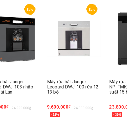
Sale
Sale
a bát Junger
Máy rửa bát Junger
Máy rửa 
d DWJ-103 nhập
Leopard DWJ-100 rửa 12-
NP-FMK
ái Lan
13 bộ
suất 15 
000₫
9.600.000₫
23.800.
24.990.000₫
24.990.000₫
- 62%
- 39%
ngay
Mua ngay
Mua ng