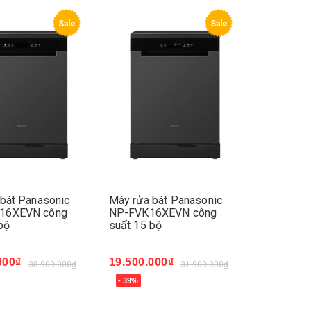
Sale
Sale
bát Panasonic
Máy rửa bát Panasonic
16XEVN công
NP-FVK16XEVN công
bộ
suất 15 bộ
000₫
19.500.000₫
38.900.000₫
31.900.000₫
- 39%
ay
Mua ngay