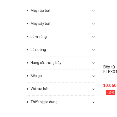
Máy rửa bát
Máy sấy bát
Lò vi sóng
Lò nướng
Hàng cũ, trưng bày
Bếp từ
FLEX01
Bếp ga
10.050
Vòi rửa bát
- 13%
Mua 
Thiết bị gia dụng