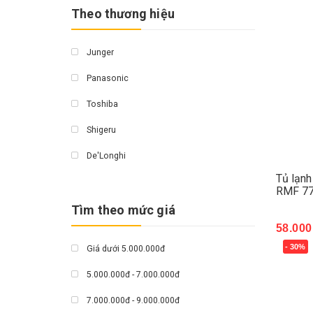
Theo thương hiệu
Junger
Panasonic
Toshiba
Shigeru
De'Longhi
Tủ lạnh
Emberton
RMF 77
Tìm theo mức giá
Olivo
58.000
Kluger
- 30%
Giá dưới 5.000.000đ
Mua 
Fagor
5.000.000đ - 7.000.000đ
Hoà Phát
7.000.000đ - 9.000.000đ
Hawokoo