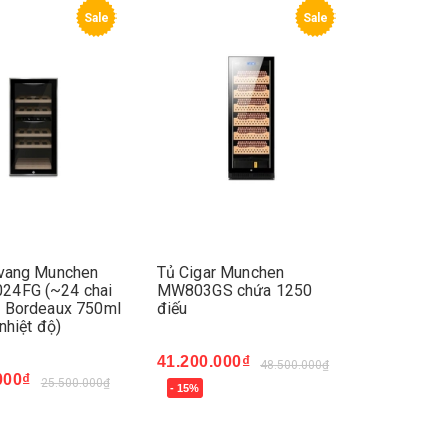
Sale
Sale
 vang Munchen
Tủ Cigar Munchen
4FG (~24 chai
MW803GS chứa 1250
d Bordeaux 750ml
điếu
nhiệt độ)
41.200.000₫
48.500.000₫
000₫
25.500.000₫
- 15%
Mua ngay
ay