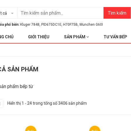
Tìm kiếm
t cả
óa phổ biến:
Kluger 7848
,
PID675DC1E
,
H70F75B
,
Munchen G60I
NG CHỦ
GIỚI THIỆU
SẢN PHẨM
TƯ VẤN BẾP
CẢ SẢN PHẨM
sản phẩm bếp từ
Hiển thị 1 - 24 trong tổng số 3406 sản phẩm