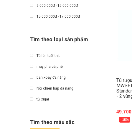
9.000.000đ - 15.000.000đ
Grand X
15.000.000đ - 17.000.000đ
Fujihome
Giá trên 17.000.000đ
Hichiko
Tìm theo loại sản phẩm
Bauknecht
Kapani
Tủ lên tuổi thịt
Ecovacs
máy pha cà phê
chef
bàn xoay đa năng
Tủ rượ
MWSET2
fan
Nồi chiên hấp đa năng
Standa
- 2 vùn
ATG
tủ Cigar
Siegend
tủ rượu vang
49.700
Nodor
- 15%
Mua 
Tìm theo màu sắc
máy hút ẩm
Dann