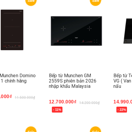
Sale
Sale
 Munchen Domino
Bếp từ Munchen GM
Bếp từ T
1 chính hãng
2559S phiên bản 2026
VG ( Van
nhập khẩu Malaysia
nấu
.000₫
11.500.000₫
12.700.000₫
14.990.
14.200.000₫
ngay
- 11%
- 22%
Mua ngay
Mua ng