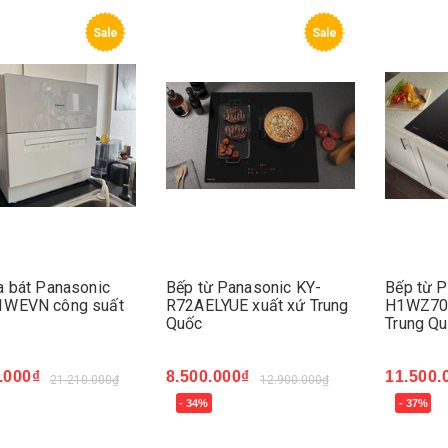
Sale
Sale
a bát Panasonic
Bếp từ Panasonic KY-
Bếp từ 
WEVN công suất
R72AELYUE xuất xứ Trung
H1WZ70K
Quốc
Trung Q
.000₫
8.500.000₫
11.500.
21.210.000₫
12.900.000₫
- 34%
- 37%
ngay
Mua ngay
Mua ng