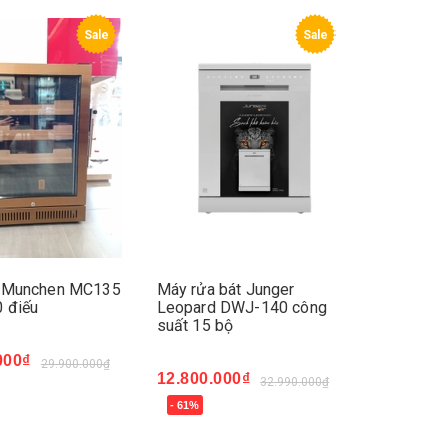
Sale
Sale
r Munchen MC135
Máy rửa bát Junger
 điếu
Leopard DWJ-140 công
suất 15 bộ
000₫
29.900.000₫
12.800.000₫
32.990.000₫
ay
- 61%
Mua ngay