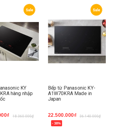
Sale
Sale
Panasonic KY
Bếp từ Panasonic KY-
RA hàng nhập
A1W70KRA Made in
uốc
Japan
000₫
22.500.000₫
18.360.000₫
36.140.000₫
- 38%
ay
Mua ngay