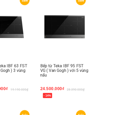
Sale
Sale
eka IBF 63 FST
Bếp từ Teka IBF 95 FST
 Gogh ) 3 vùng
VG ( Van Gogh ) với 5 vùng
nấu
000₫
24.500.000₫
19.190.000₫
28.390.000₫
- 14%
ay
Mua ngay