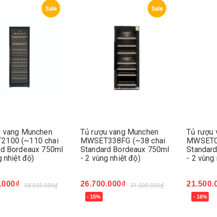
Sale
Sale
u vang Munchen
Tủ rượu vang Munchen
Tủ rượu
100 (~110 chai
MWSET338FG (~38 chai
MWSET02
rd Bordeaux 750ml
Standard Bordeaux 750ml
Standar
g nhiệt độ)
- 2 vùng nhiệt độ)
- 2 vùng 
.000₫
26.700.000₫
21.500.
58.500.000₫
31.500.000₫
- 15%
- 16%
ngay
Mua ngay
Mua ng