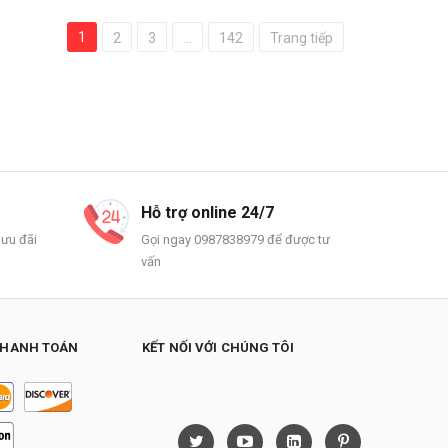
1
2
3
...
142
Trang tiếp
Hỗ trợ online 24/7
 ưu đãi
Gọi ngay 0987838979 để được tư
vấn
THANH TOÁN
KẾT NỐI VỚI CHÚNG TÔI