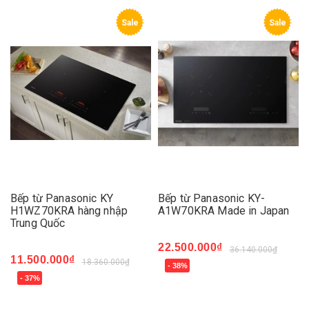
Sale
Sale
Bếp từ Panasonic KY
Bếp từ Panasonic KY-
H1WZ70KRA hàng nhập
A1W70KRA Made in Japan
Trung Quốc
22.500.000₫
36.140.000₫
11.500.000₫
18.360.000₫
- 38%
- 37%