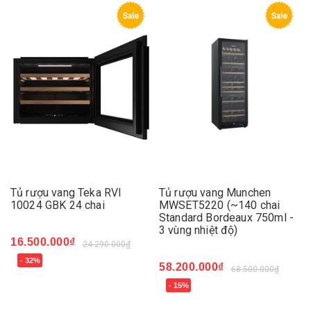
Sale
Sale
Tủ rượu vang Teka RVI
Tủ rượu vang Munchen
10024 GBK 24 chai
MWSET5220 (~140 chai
Standard Bordeaux 750ml -
3 vùng nhiệt độ)
16.500.000₫
24.290.000₫
- 32%
58.200.000₫
68.500.000₫
- 15%