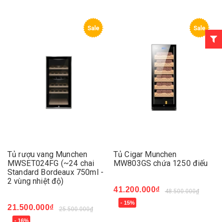
Sale
Sale
Tủ rượu vang Munchen
Tủ Cigar Munchen
MWSET024FG (~24 chai
MW803GS chứa 1250 điếu
Standard Bordeaux 750ml -
2 vùng nhiệt độ)
41.200.000₫
48.500.000₫
- 15%
21.500.000₫
25.500.000₫
- 16%