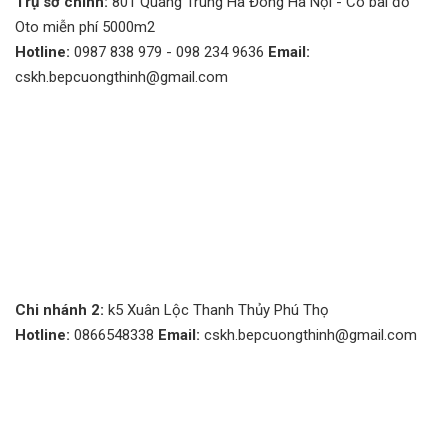
Trụ sở chính:
801 Quang Trung Hà Đông Hà Nội - Có bãi đỗ
Oto miễn phí 5000m2
Hotline:
0987 838 979 - 098 234 9636
Email:
cskh.bepcuongthinh@gmail.com
Chi nhánh 2:
k5 Xuân Lộc Thanh Thủy Phú Thọ
Hotline:
0866548338
Email:
cskh.bepcuongthinh@gmail.com