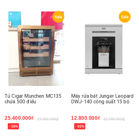
Sale
Sale
Tủ Cigar Munchen MC135
Máy rửa bát Junger Leopard
chứa 500 điếu
DWJ-140 công suất 15 bộ
25.400.000₫
12.800.000₫
29.900.000₫
32.990.000₫
- 15%
- 61%