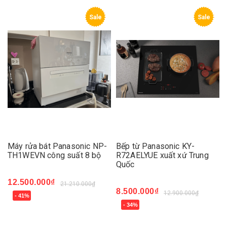
Sale
Sale
Máy rửa bát Panasonic NP-
Bếp từ Panasonic KY-
TH1WEVN công suất 8 bộ
R72AELYUE xuất xứ Trung
Quốc
12.500.000₫
21.210.000₫
8.500.000₫
12.900.000₫
- 41%
- 34%