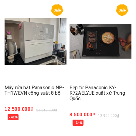
Sale
Sale
Máy rửa bát Panasonic NP-
Bếp từ Panasonic KY-
TH1WEVN công suất 8 bộ
R72AELYUE xuất xứ Trung
Quốc
12.500.000₫
21.210.000₫
8.500.000₫
12.900.000₫
- 41%
- 34%