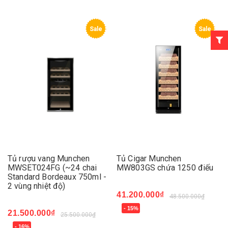
Sale
Sale
Tủ rượu vang Munchen
Tủ Cigar Munchen
MWSET024FG (~24 chai
MW803GS chứa 1250 điếu
Standard Bordeaux 750ml -
2 vùng nhiệt độ)
41.200.000₫
48.500.000₫
- 15%
21.500.000₫
25.500.000₫
- 16%