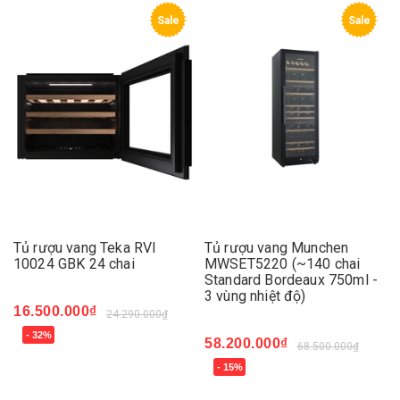
Sale
Sale
Tủ rượu vang Teka RVI
Tủ rượu vang Munchen
10024 GBK 24 chai
MWSET5220 (~140 chai
Standard Bordeaux 750ml -
3 vùng nhiệt độ)
16.500.000₫
24.290.000₫
- 32%
58.200.000₫
68.500.000₫
- 15%