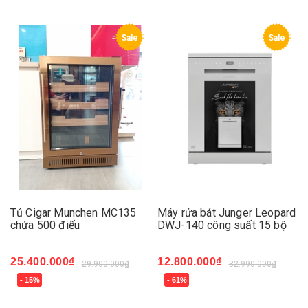
Sale
Sale
Tủ Cigar Munchen MC135
Máy rửa bát Junger Leopard
chứa 500 điếu
DWJ-140 công suất 15 bộ
25.400.000₫
12.800.000₫
29.900.000₫
32.990.000₫
- 15%
- 61%