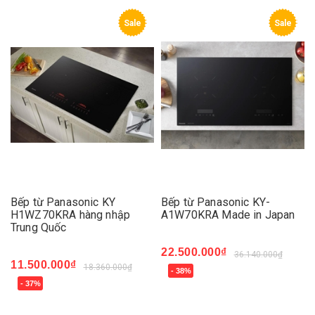
Sale
Sale
Bếp từ Panasonic KY
Bếp từ Panasonic KY-
H1WZ70KRA hàng nhập
A1W70KRA Made in Japan
Trung Quốc
22.500.000₫
36.140.000₫
11.500.000₫
18.360.000₫
- 38%
- 37%