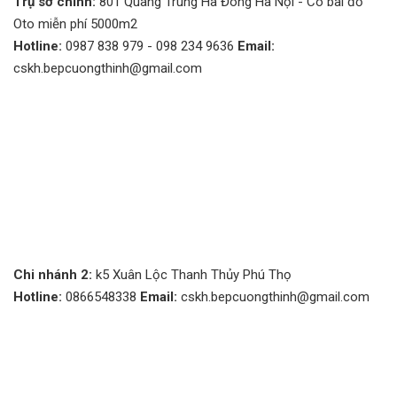
Trụ sở chính:
801 Quang Trung Hà Đông Hà Nội - Có bãi đỗ
Oto miễn phí 5000m2
Hotline:
0987 838 979 - 098 234 9636
Email:
cskh.bepcuongthinh@gmail.com
Chi nhánh 2:
k5 Xuân Lộc Thanh Thủy Phú Thọ
Hotline:
0866548338
Email:
cskh.bepcuongthinh@gmail.com