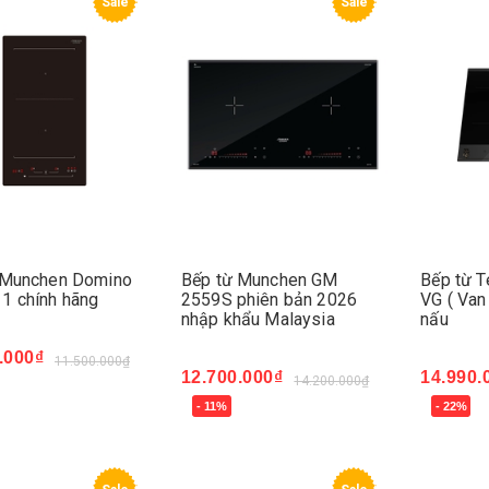
Sale
Sale
 Munchen Domino
Bếp từ Munchen GM
Bếp từ T
1 chính hãng
2559S phiên bản 2026
VG ( Van
nhập khẩu Malaysia
nấu
.000₫
11.500.000₫
12.700.000₫
14.990.
14.200.000₫
ngay
- 11%
- 22%
Mua ngay
Mua ng