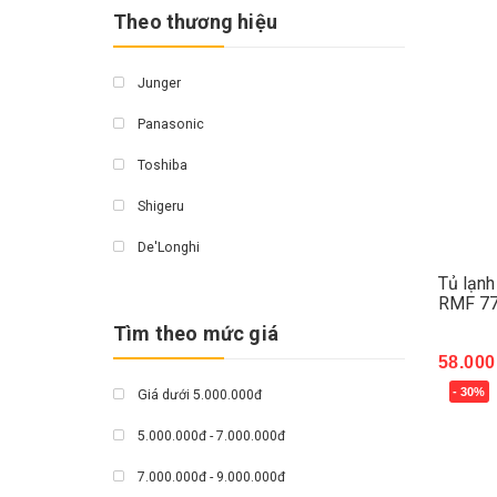
Theo thương hiệu
Junger
Panasonic
Toshiba
Shigeru
De'Longhi
Tủ lạnh
Emberton
RMF 77
Tìm theo mức giá
Olivo
58.000
Kluger
- 30%
Giá dưới 5.000.000đ
Mua 
Fagor
5.000.000đ - 7.000.000đ
Hoà Phát
7.000.000đ - 9.000.000đ
Hawokoo