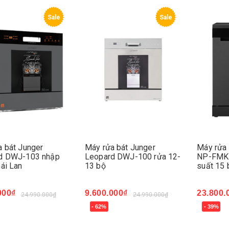
Sale
Sale
a bát Junger
Máy rửa bát Junger
Máy rửa 
d DWJ-103 nhập
Leopard DWJ-100 rửa 12-
NP-FMK
ái Lan
13 bộ
suất 15 
000₫
9.600.000₫
23.800.
24.990.000₫
24.990.000₫
- 62%
- 39%
ngay
Mua ngay
Mua ng