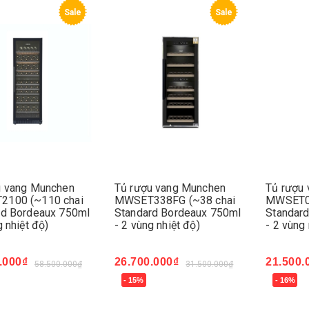
Sale
Sale
u vang Munchen
Tủ rượu vang Munchen
Tủ rượu
100 (~110 chai
MWSET338FG (~38 chai
MWSET02
rd Bordeaux 750ml
Standard Bordeaux 750ml
Standar
g nhiệt độ)
- 2 vùng nhiệt độ)
- 2 vùng 
.000₫
26.700.000₫
21.500.
58.500.000₫
31.500.000₫
- 15%
- 16%
ngay
Mua ngay
Mua ng