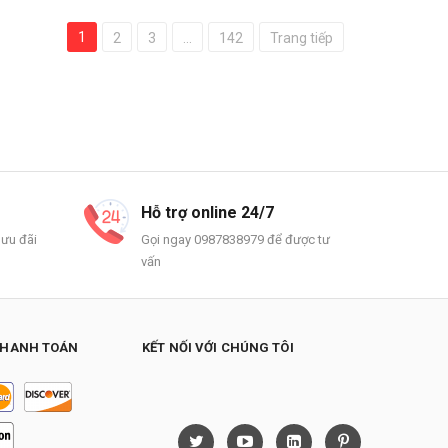
1
2
3
...
142
Trang tiếp
Hỗ trợ online 24/7
 ưu đãi
Gọi ngay 0987838979 để được tư
vấn
THANH TOÁN
KẾT NỐI VỚI CHÚNG TÔI