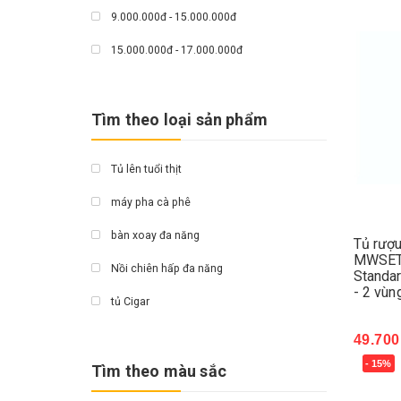
9.000.000đ - 15.000.000đ
Grand X
15.000.000đ - 17.000.000đ
Fujihome
Giá trên 17.000.000đ
Hichiko
Tìm theo loại sản phẩm
Bauknecht
Kapani
Tủ lên tuổi thịt
Ecovacs
máy pha cà phê
chef
bàn xoay đa năng
Tủ rượ
MWSET2
fan
Nồi chiên hấp đa năng
Standa
- 2 vùn
ATG
tủ Cigar
Siegend
tủ rượu vang
49.700
Nodor
- 15%
Mua 
Tìm theo màu sắc
máy hút ẩm
Dann