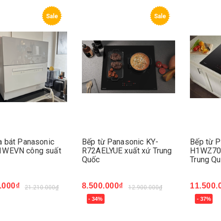
Sale
Sale
a bát Panasonic
Bếp từ Panasonic KY-
Bếp từ 
WEVN công suất
R72AELYUE xuất xứ Trung
H1WZ70K
Quốc
Trung Q
.000₫
8.500.000₫
11.500.
21.210.000₫
12.900.000₫
- 34%
- 37%
ngay
Mua ngay
Mua ng