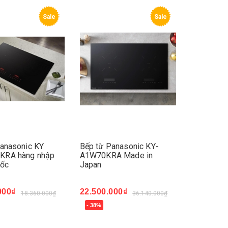
Sale
Sale
Panasonic KY
Bếp từ Panasonic KY-
RA hàng nhập
A1W70KRA Made in
uốc
Japan
000₫
22.500.000₫
18.360.000₫
36.140.000₫
- 38%
ay
Mua ngay