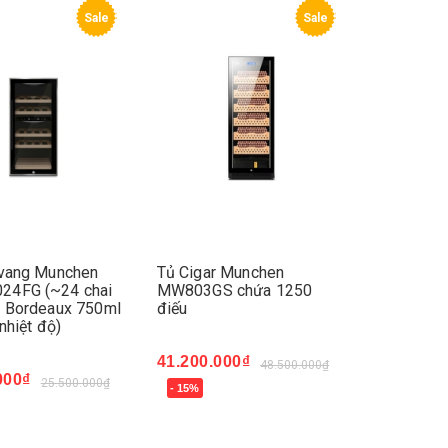
Sale
Sale
 vang Munchen
Tủ Cigar Munchen
4FG (~24 chai
MW803GS chứa 1250
d Bordeaux 750ml
điếu
nhiệt độ)
41.200.000₫
48.500.000₫
000₫
25.500.000₫
- 15%
Mua ngay
ay