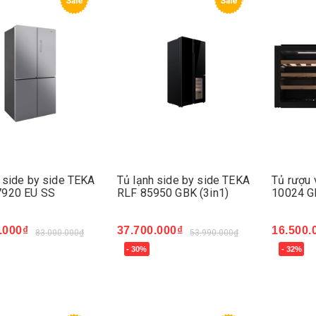
Sale
Sale
 side by side TEKA
Tủ lạnh side by side TEKA
Tủ rượu 
920 EU SS
RLF 85950 GBK (3in1)
10024 G
.000₫
37.700.000₫
16.500.
83.000.000₫
53.990.000₫
- 30%
- 32%
ngay
Mua ngay
Mua ng