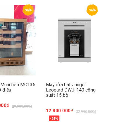
Sale
Sale
r Munchen MC135
Máy rửa bát Junger
 điếu
Leopard DWJ-140 công
suất 15 bộ
000₫
29.900.000₫
12.800.000₫
32.990.000₫
ay
- 61%
Mua ngay