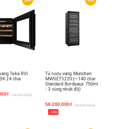
Sale
Sale
vang Teka RVI
Tủ rượu vang Munchen
BK 24 chai
MWSET5220 (~140 chai
Standard Bordeaux 750ml
- 3 vùng nhiệt độ)
000₫
24.290.000₫
ay
58.200.000₫
68.500.000₫
- 15%
Mua ngay