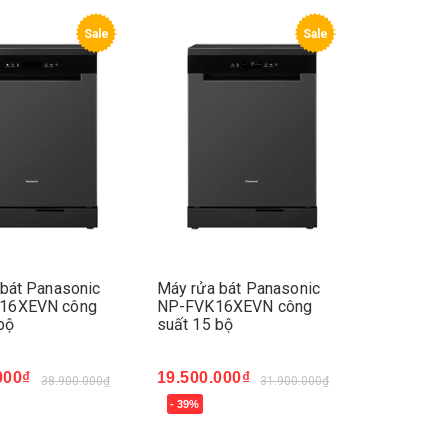
Sale
Sale
bát Panasonic
Máy rửa bát Panasonic
16XEVN công
NP-FVK16XEVN công
bộ
suất 15 bộ
000₫
19.500.000₫
38.900.000₫
31.900.000₫
- 39%
ay
Mua ngay