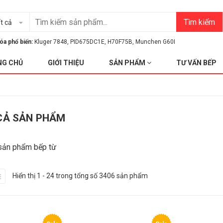
Tìm kiếm
t cả
óa phổ biến:
Kluger 7848
,
PID675DC1E
,
H70F75B
,
Munchen G60I
NG CHỦ
GIỚI THIỆU
SẢN PHẨM
TƯ VẤN BẾP
CẢ SẢN PHẨM
sản phẩm bếp từ
Hiển thị 1 - 24 trong tổng số 3406 sản phẩm