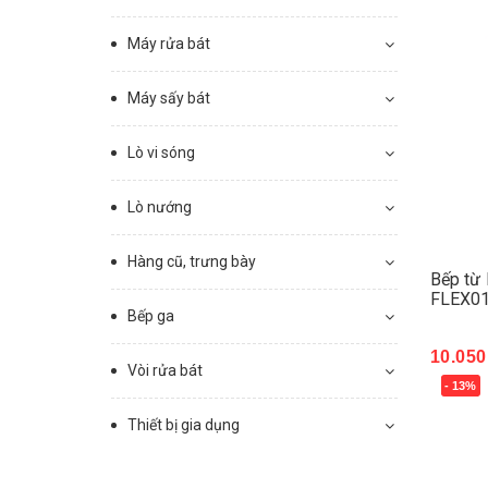
Máy rửa bát
Máy sấy bát
Lò vi sóng
Lò nướng
Hàng cũ, trưng bày
Bếp từ
FLEX01
Bếp ga
10.050
Vòi rửa bát
- 13%
Mua 
Thiết bị gia dụng