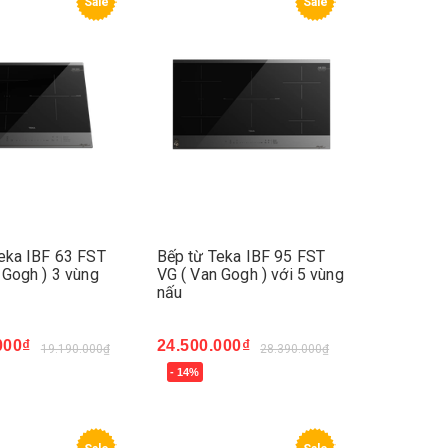
Sale
Sale
eka IBF 63 FST
Bếp từ Teka IBF 95 FST
 Gogh ) 3 vùng
VG ( Van Gogh ) với 5 vùng
nấu
000₫
24.500.000₫
19.190.000₫
28.390.000₫
- 14%
ay
Mua ngay