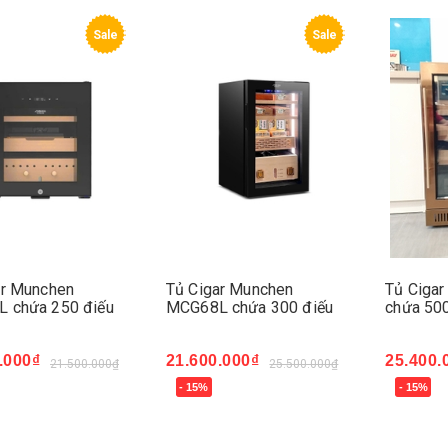
Sale
Sale
ar Munchen
Tủ Cigar Munchen
Tủ Ciga
 chứa 250 điếu
MCG68L chứa 300 điếu
chứa 500
.000₫
21.600.000₫
25.400.
21.500.000₫
25.500.000₫
- 15%
- 15%
ngay
Mua ngay
Mua ng