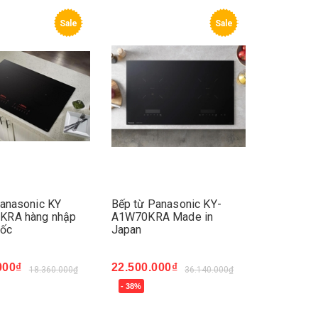
Sale
Sale
Panasonic KY
Bếp từ Panasonic KY-
RA hàng nhập
A1W70KRA Made in
uốc
Japan
000₫
22.500.000₫
18.360.000₫
36.140.000₫
- 38%
ay
Mua ngay