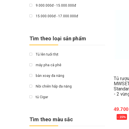
9.000.000đ - 15.000.000đ
Grand X
15.000.000đ - 17.000.000đ
Fujihome
Giá trên 17.000.000đ
Hichiko
Tìm theo loại sản phẩm
Bauknecht
Kapani
Tủ lên tuổi thịt
Ecovacs
máy pha cà phê
chef
bàn xoay đa năng
Tủ rượ
MWSET2
fan
Nồi chiên hấp đa năng
Standa
- 2 vùn
ATG
tủ Cigar
Siegend
tủ rượu vang
49.700
Nodor
- 15%
Mua 
Tìm theo màu sắc
máy hút ẩm
Dann