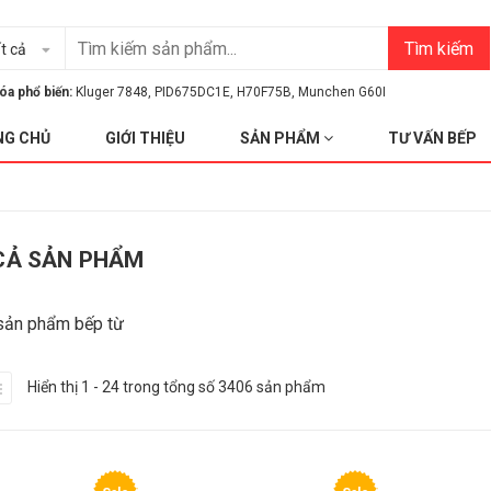
Tìm kiếm
t cả
óa phổ biến:
Kluger 7848
,
PID675DC1E
,
H70F75B
,
Munchen G60I
NG CHỦ
GIỚI THIỆU
SẢN PHẨM
TƯ VẤN BẾP
CẢ SẢN PHẨM
sản phẩm bếp từ
Hiển thị 1 - 24 trong tổng số 3406 sản phẩm