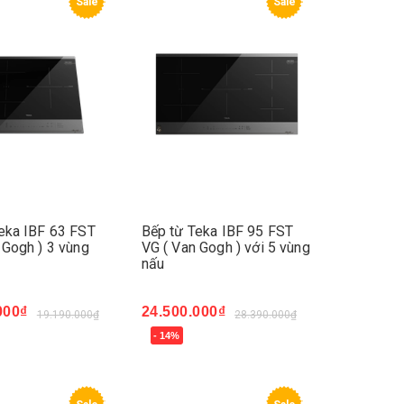
Sale
Sale
eka IBF 63 FST
Bếp từ Teka IBF 95 FST
 Gogh ) 3 vùng
VG ( Van Gogh ) với 5 vùng
nấu
000₫
24.500.000₫
19.190.000₫
28.390.000₫
- 14%
ay
Mua ngay