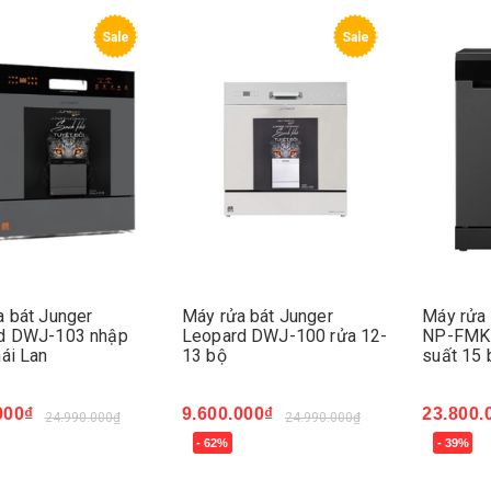
Sale
Sale
a bát Junger
Máy rửa bát Junger
Máy rửa 
d DWJ-103 nhập
Leopard DWJ-100 rửa 12-
NP-FMK
ái Lan
13 bộ
suất 15 
000₫
9.600.000₫
23.800.
24.990.000₫
24.990.000₫
- 62%
- 39%
ngay
Mua ngay
Mua ng