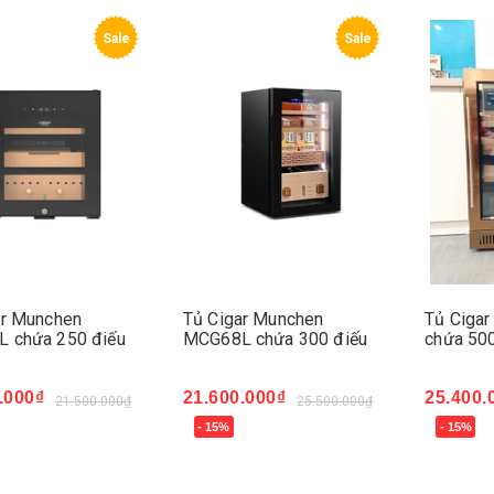
Sale
Sale
ar Munchen
Tủ Cigar Munchen
Tủ Ciga
 chứa 250 điếu
MCG68L chứa 300 điếu
chứa 500
.000₫
21.600.000₫
25.400.
21.500.000₫
25.500.000₫
- 15%
- 15%
ngay
Mua ngay
Mua ng