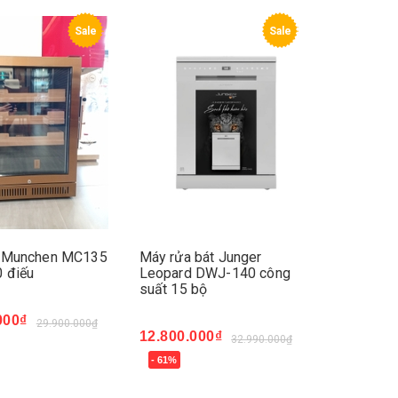
Sale
Sale
r Munchen MC135
Máy rửa bát Junger
 điếu
Leopard DWJ-140 công
suất 15 bộ
000₫
29.900.000₫
12.800.000₫
32.990.000₫
ay
- 61%
Mua ngay