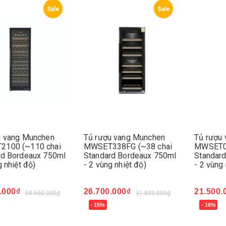
Sale
Sale
u vang Munchen
Tủ rượu vang Munchen
Tủ rượu
100 (~110 chai
MWSET338FG (~38 chai
MWSET02
rd Bordeaux 750ml
Standard Bordeaux 750ml
Standar
g nhiệt độ)
- 2 vùng nhiệt độ)
- 2 vùng 
.000₫
26.700.000₫
21.500.
58.500.000₫
31.500.000₫
- 15%
- 16%
ngay
Mua ngay
Mua ng