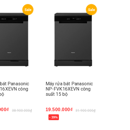
Sale
Sale
bát Panasonic
Máy rửa bát Panasonic
16XEVN công
NP-FVK16XEVN công
bộ
suất 15 bộ
000₫
19.500.000₫
38.900.000₫
31.900.000₫
- 39%
ay
Mua ngay