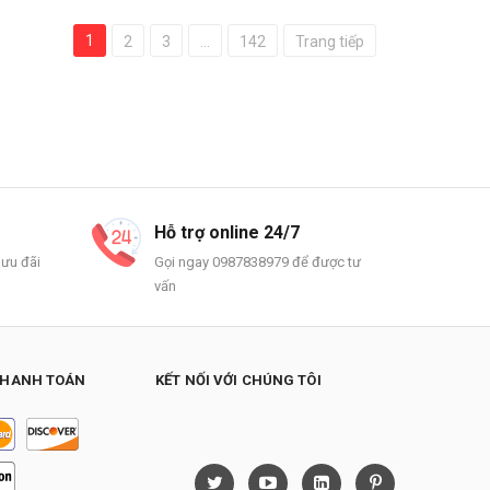
1
2
3
...
142
Trang tiếp
Hỗ trợ online 24/7
 ưu đãi
Gọi ngay 0987838979 để được tư
vấn
THANH TOÁN
KẾT NỐI VỚI CHÚNG TÔI