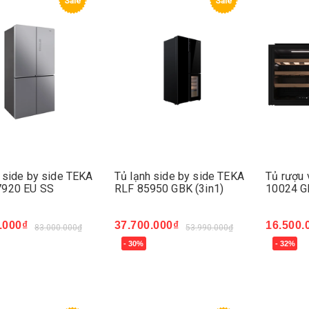
Sale
Sale
 side by side TEKA
Tủ lạnh side by side TEKA
Tủ rượu 
920 EU SS
RLF 85950 GBK (3in1)
10024 G
.000₫
37.700.000₫
16.500.
83.000.000₫
53.990.000₫
- 30%
- 32%
ngay
Mua ngay
Mua ng