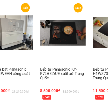
Sale
Sale
a bát Panasonic
Bếp từ Panasonic KY-
Bếp từ 
WEVN công suất
R72AELYUE xuất xứ Trung
H1WZ70K
Quốc
Trung Q
.000₫
8.500.000₫
11.500.
21.210.000₫
12.900.000₫
- 34%
- 37%
ngay
Mua ngay
Mua ng