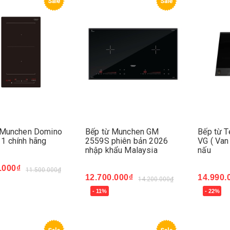
Sale
Sale
 Munchen Domino
Bếp từ Munchen GM
Bếp từ T
1 chính hãng
2559S phiên bản 2026
VG ( Van
nhập khẩu Malaysia
nấu
.000₫
11.500.000₫
12.700.000₫
14.990.
14.200.000₫
ngay
- 11%
- 22%
Mua ngay
Mua ng