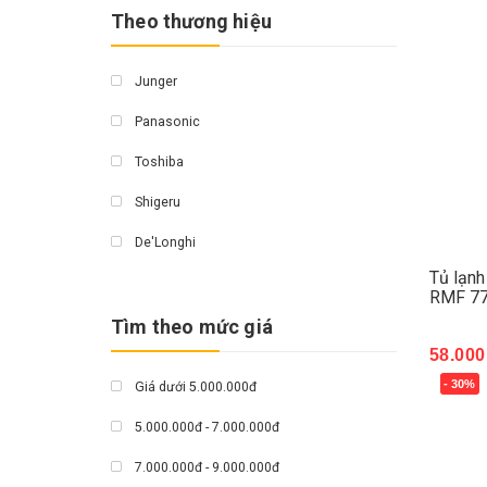
Theo thương hiệu
Junger
Panasonic
Toshiba
Shigeru
De'Longhi
Tủ lạnh
Emberton
RMF 77
Tìm theo mức giá
Olivo
58.000
Kluger
- 30%
Giá dưới 5.000.000đ
Mua 
Fagor
5.000.000đ - 7.000.000đ
Hoà Phát
7.000.000đ - 9.000.000đ
Hawokoo