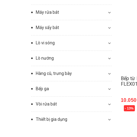
Máy rửa bát
Máy sấy bát
Lò vi sóng
Lò nướng
Hàng cũ, trưng bày
Bếp từ
FLEX01
Bếp ga
10.050
Vòi rửa bát
- 13%
Mua 
Thiết bị gia dụng