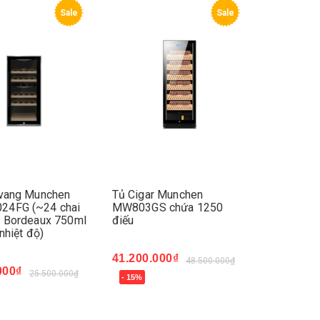
Sale
Sale
 vang Munchen
Tủ Cigar Munchen
4FG (~24 chai
MW803GS chứa 1250
d Bordeaux 750ml
điếu
nhiệt độ)
41.200.000₫
48.500.000₫
000₫
25.500.000₫
- 15%
Mua ngay
ay