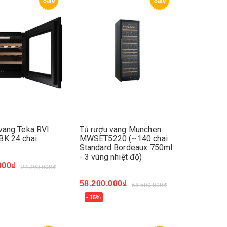
Sale
Sale
vang Teka RVI
Tủ rượu vang Munchen
BK 24 chai
MWSET5220 (~140 chai
Standard Bordeaux 750ml
- 3 vùng nhiệt độ)
000₫
24.290.000₫
ay
58.200.000₫
68.500.000₫
- 15%
Mua ngay