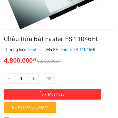
Chậu Rửa Bát Faster FS 11046HL
Thương hiệu:
Faster
Mã SP:
Faster FS 11046HL
4.800.000₫
6.900.000₫
-
+
Mua ngay
Gọi ngay 0987838979