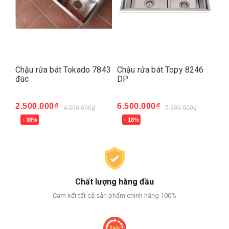
Chậu rửa bát Tokado 7843
Chậu rửa bát Topy 8246
Chậu R
đúc
DP
UNIVE
2.500.000₫
6.500.000₫
14.20
4.000.000₫
7.900.000₫
- 38%
- 18%
- 10%
Chất lượng hàng đầu
Cam kết tất cả sản phẩm chính hãng 100%